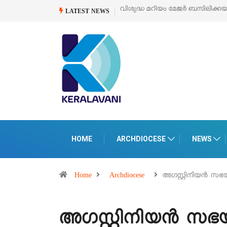
വിശുദ്ധ മറിയം മേജർ ബസിലിക്കയുടെ സമർപ്പണ തിരുനാൾ
ഓഗ
LATEST NEWS
HOME
ARCHDIOCESE
NEWS
Home
Archdiocese
അഗസ്റ്റിനിയൻ സഭ
അഗസ്റ്റിനിയൻ സഭയ