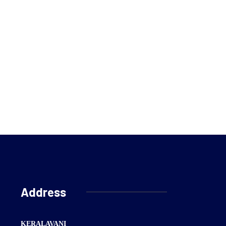
Address
KERALAVANI