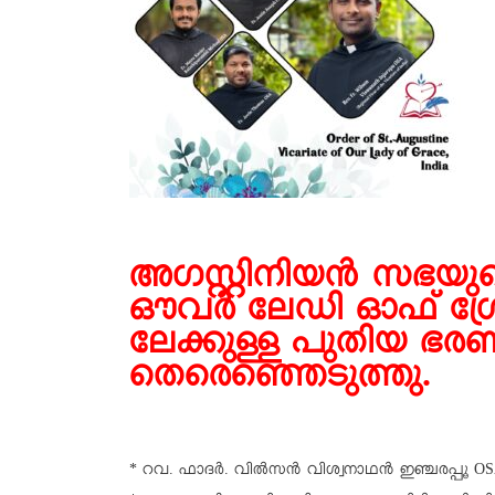
അഗസ്റ്റിനിയൻ സഭയുടെ
ഔവർ ലേഡി ഓഫ്‌ ഗ്രേ
ലേക്കുള്ള പുതിയ ഭ
തെരെഞ്ഞെടുത്തു.
* റവ. ഫാദർ. വിൽസൻ വിശ്വനാഥൻ ഇഞ്ചരപ്പൂ OS