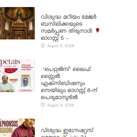
DAILY SAINTS
വിശുദ്ധ മറിയം മേജർ
ബസിലിക്കയുടെ
സമർപ്പണ തിരുനാൾ
ഓഗസ്റ്റ് 5 –
August 5, 2026
LATEST NEWS
‘പെറ്റൽസ്’ ലൈഫ്
സ്റ്റൈൽ
എക്സിബിഷനും
സെയിലും ഓഗസ്റ്റ് 8-ന്
പെരുമാനൂരിൽ
August 5, 2026
DAILY SAINTS
വിശുദ്ധ ഇഗ്നേഷ്യസ്