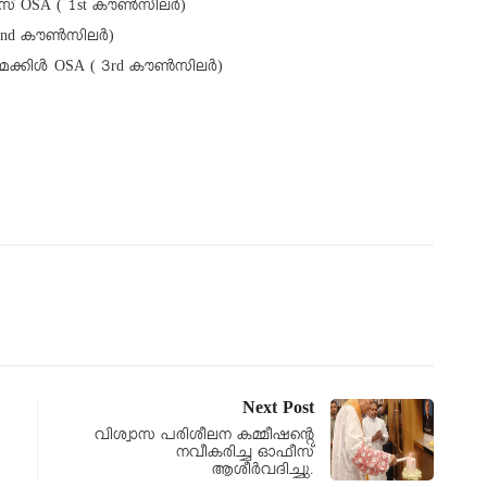
സ് OSA ( 1st കൗൺസിലർ)
A (2nd കൗൺസിലർ)
 മൈക്കിൾ OSA ( 3rd കൗൺസിലർ)
Next Post
വിശ്വാസ പരിശീലന കമ്മീഷന്റെ
നവീകരിച്ച ഓഫീസ്
ആശീർവദിച്ചു.