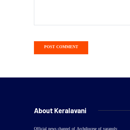
About Keralavani
Official news channel of Archdiocese of varapoly.