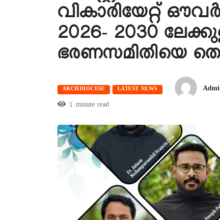
വികാരിയേറ്റ് ഔവർ 
2026- 2030 ലേക്കു
ഭരണസമിതിയെ തെര
Admi
ARCHDIOCESE
LATEST NEWS
1 minute read