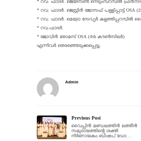
* റവ. ഫാദർ. ജെയിസൺ നെടുംമ്പറമ്പിൽ ഫ്രൻസി
* റവ. ഫാദർ. ജെസ്റ്റിൻ ജോസഫ് പള്ളിപ്പാട്ട് OS
* റവ. ഫാദർ. മെട്രോ സേവ്യർ കളത്തിപ്പറമ്പിൽ
* റവ.ഫാദർ.
* ജോവിൻ തോമസ് OSA (4th കൗൺസിലർ)
എന്നിവർ തെരഞ്ഞെടുക്കപ്പെട്ടു.
Admin
Previous Post
വൈപ്പിൻ മണ്ഡലത്തിൻ ലത്തീൻ
സമുദായത്തിൻ്റെ ശക്തി
നിർണായകം ബിഷപ് ഡോ.…