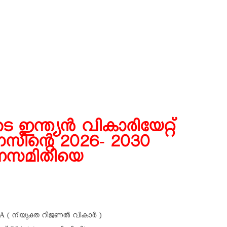
 ഇന്ത്യൻ വികാരിയേറ്റ്
സിന്റെ 2026- 2030
രണസമിതിയെ
A ( നിയുക്ത റീജണൽ വികാർ )