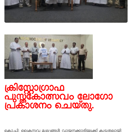
ക്രിസ്റ്റോഗ്രാഫ
പുസ്തകോത്സവം ലോഗോ
പ്രകാശനം ചെയ്തു.
കൊച്ചി: ക്രൈസ്തവ മൂല്യങ്ങൾ വായനക്കാരിലേക്ക് കൂടുതലായി