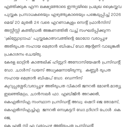
എത്തിക്കുക എന്ന ലക്ഷ്യത്തോടെ ഇന്ത്യയിലെ പ്രമുഖ ക്രൈസ്തവ
പുസ്തക പ്രസാധകരെയും എഴുത്തുകാരെയും പങ്കെടുപ്പിച്ച് 2026
മെയ് 20 മുതൽ 24 വരെ എറണാകുളം സെന്റ് ഫ്രാൻസിസ്
അസ്സീസ്സി കത്തീഡ്രൽ അങ്കണത്തിൽ വച്ച് സംഘടിപ്പിക്കുന്ന
‘ക്രിസ്റ്റോഗ്രാഫ’ പുസ്തകോത്സവത്തിന്റെ ലോഗോ വരാപ്പുഴ
അതിരൂപത സഹായ മെത്രാൻ ബിഷപ് ഡോ.ആന്റണി വാലുങ്കൽ
പ്രകാശനം ചെയ്തു.
കേരള ലാറ്റിൻ കാത്തലിക് ഹിസ്റ്ററി അസോസിയേഷൻ പ്രസിഡൻ്റ്
ഡോ. ചാൾസ് ഡയസ് അധ്യക്ഷനായിരുന്നു. കണ്ണൂർ രൂപത
സഹായ മെത്രാൻ ബിഷപ് ഡോ. ഡെന്നിസ്
കുറുപ്പശ്ശേരി,വരാപ്പുഴ അതിരൂപത വികാരി ജനറൽ മോൺ.മാത്യു
ഇലഞ്ഞിമറ്റം, ചാൻസലർ ഫാ. എബിജിൻ അറക്കൽ,
കെഎൽസിഎ സംസ്ഥാന പ്രസിഡൻ്റ് അഡ്വ. ഷെറി ജെ തോമസ്,
കെഎൽസിഎച്ച്എ ജനറൽ സെക്രട്ടറി ഡോ.ഗ്രിഗറി പോൾ .കെ
ജെ,
കെ എൽ സി എ വരാപ്പുഴ അതിരൂപത പ്രസിഡൻ്റ്