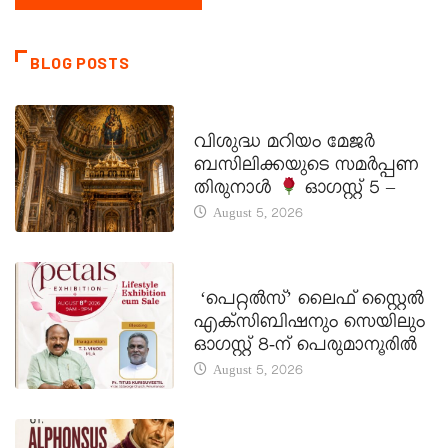
BLOG POSTS
DAILY SAINTS
വിശുദ്ധ മറിയം മേജർ
ബസിലിക്കയുടെ സമർപ്പണ
തിരുനാൾ
ഓഗസ്റ്റ് 5 –
August 5, 2026
LATEST NEWS
‘പെറ്റൽസ്’ ലൈഫ് സ്റ്റൈൽ
എക്സിബിഷനും സെയിലും
ഓഗസ്റ്റ് 8-ന് പെരുമാനൂരിൽ
August 5, 2026
DAILY SAINTS