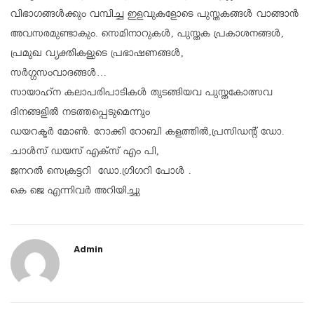
വിഭാഗങ്ങൾക്കും വമ്പിച്ച ഇളവുകളോടെ പുസ്തകങ്ങൾ വാങ്ങാൻ
അവസരമുണ്ടാകും. സെമിനാറുകൾ, പുസ്തക പ്രകാശനങ്ങൾ,
പ്രമുഖ വ്യക്തികളുടെ പ്രഭാഷണങ്ങൾ,
സർഗ്ഗസംവാദങ്ങൾ…
സായാഹ്‌ന കലാപരിപാടികൾ തുടങ്ങിയവ പുസ്തകോത്സവ
ദിനങ്ങളിൽ നടത്തപ്പെടുമെന്നും
ഡയറക്ടർ മോൺ. റോക്കി റോബി കളത്തിൽ,പ്രസിഡൻ്റ് ഡോ.
ചാൾസ് ഡയസ് എക്സ് എം പി,
ജനറൽ സെക്രട്ടറി ഡോ.ഗ്രിഗറി പോൾ .
കെ ജെ എന്നിവർ അറിയിച്ചു
Admin