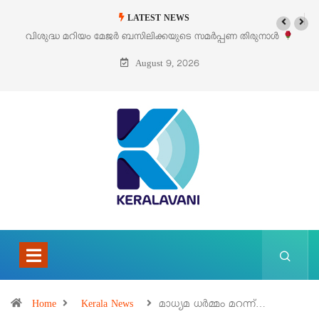
LATEST NEWS
 സമർപ്പണ തിരുനാൾ
‘പെറ്റൽസ്’ ലൈഫ് സ്റ്റൈൽ എക്സിബിഷനും സെയി
പെരുമാനൂരിൽ
August 9, 2026
Home
Kerala News
മാധ്യമ ധർമ്മം മറന്ന്…