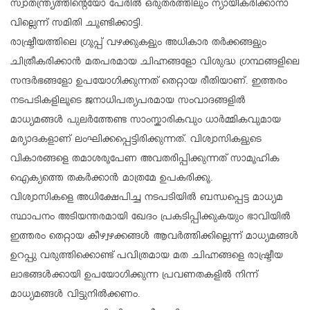
സ്വാതന്ത്ര്യത്തിന്റെയോ പേരിൽ ഒരുതരത്തിലും ന്യായീകരിക്കാനാ
വില്ലെന്ന് സമിതി ചൂണ്ടിക്കാട്ടി.
രാഷ്ട്രീയത്തിലെ ഗ്രൂപ്പ് വഴക്കുകളും അധികാര തർക്കങ്ങളും
ചിത്രീകരിക്കാൻ മതപരമായ ചിഹ്നങ്ങളോ വിശുദ്ധ ഗ്രന്ഥങ്ങളിലെ
സന്ദർഭങ്ങളോ ഉപയോഗിക്കുന്നത് തെറ്റായ രീതിയാണ്. ഇത്തരം
നടപടികളിലൂടെ ജനാധിപത്യപരമായ സംവാദങ്ങളിൽ
മാധ്യമങ്ങൾ പുലർത്തേണ്ട സാംസ്കാരികവും ധാർമ്മികവുമായ
മര്യാദകളാണ് ലംഘിക്കപ്പെട്ടിരിക്കുന്നത്. വിശ്വാസികളുടെ
വികാരങ്ങളെ തമാശരൂപേണ അവതരിപ്പിക്കുന്നത് സാമൂഹിക
ഐക്യത്തെ തകർക്കാൻ മാത്രമേ ഉപകരിക്കൂ.
വിശ്വാസികളെ അധിക്ഷേപിച്ച നടപടിയിൽ ബന്ധപ്പെട്ട മാധ്യമ
സ്ഥാപനം അടിയന്തരമായി ഖേദം പ്രകടിപ്പിക്കുകയും ഭാവിയിൽ
ഇത്തരം തെറ്റായ കീഴ്വഴക്കങ്ങൾ ആവർത്തിക്കില്ലെന്ന് മാധ്യമങ്ങൾ
ഉറപ്പു വരുത്തിക്കൊണ്ട് പവിത്രമായ മത ചിഹ്നങ്ങളെ രാഷ്ട്രീയ
ലാഭങ്ങൾക്കായി ഉപയോഗിക്കുന്ന പ്രവണതകളിൽ നിന്ന്
മാധ്യമങ്ങൾ വിട്ടുനിൽക്കണം.