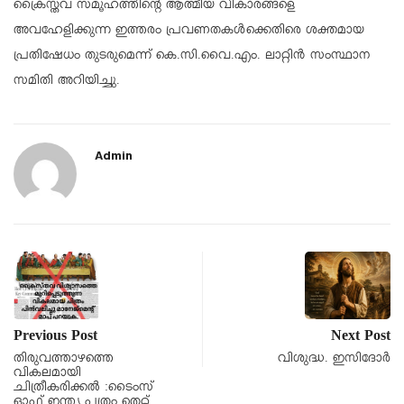
ക്രൈസ്തവ സമൂഹത്തിന്റെ ആത്മീയ വികാരങ്ങളെ
അവഹേളിക്കുന്ന ഇത്തരം പ്രവണതകൾക്കെതിരെ ശക്തമായ
പ്രതിഷേധം തുടരുമെന്ന് കെ.സി.വൈ.എം. ലാറ്റിൻ സംസ്ഥാന
സമിതി അറിയിച്ചു.
Admin
Previous Post
Next Post
തിരുവത്താഴത്തെ
വിശുദ്ധ. ഇസിദോർ
വികലമായി
ചിത്രീകരിക്കൽ :ടൈംസ്
ഓഫ് ഇന്ത്യ പത്രം തെറ്റ്…