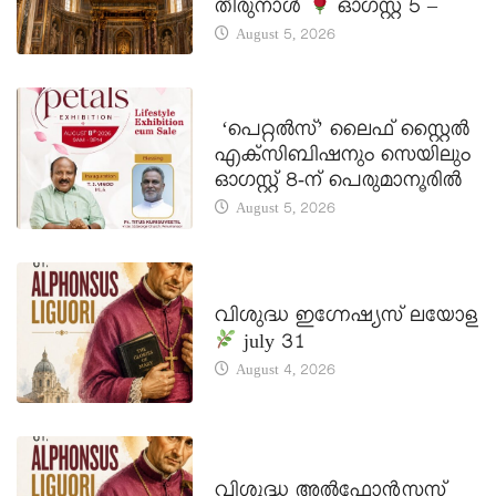
തിരുനാൾ
ഓഗസ്റ്റ് 5 –
August 5, 2026
LATEST NEWS
‘പെറ്റൽസ്’ ലൈഫ് സ്റ്റൈൽ
എക്സിബിഷനും സെയിലും
ഓഗസ്റ്റ് 8-ന് പെരുമാനൂരിൽ
August 5, 2026
DAILY SAINTS
വിശുദ്ധ ഇഗ്നേഷ്യസ് ലയോള
july 31
August 4, 2026
DAILY SAINTS
വിശുദ്ധ അൽഫോൻസസ്