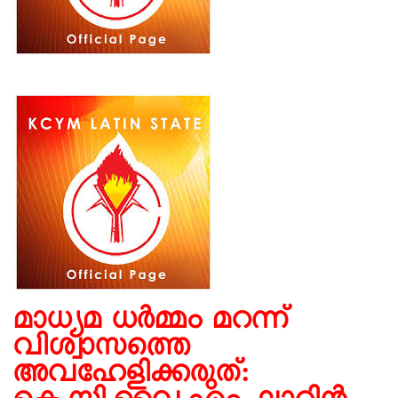
മാധ്യമ ധർമ്മം മറന്ന്
വിശ്വാസത്തെ
അവഹേളിക്കരുത്: