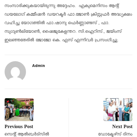
സംസാരിക്കുകയായിരുന്നു അദ്ദേഹം. എകുമെനിസം ആൻ്റ്
ഡയലോഗ് കമ്മീഷൻ ഡയറക്ടർ ഫാ.ജോൺ ക്രിസ്റ്റഫർ അദ്ധ്യക്ഷം
വഹിച്ച യോഗത്തിൽ ഫാ.ഷാനു ഫെർണ്ണാണ്ടസ് , ഫാ.
സുഗുൺലിയോൺ, ഷൈജുകേളന്തറ. സി.ഐറിസ്., ജയിംസ്
ഇലഞ്ഞതേരിൽ ജോജോ കെ. എസ് എന്നിവർ പ്രസംഗിച്ചു.
Admin
Previous Post
Next Post
സെൻ്റ് ആൽബർട്സിൽ
ഡോക്ടേഴ്സ് ദിനം