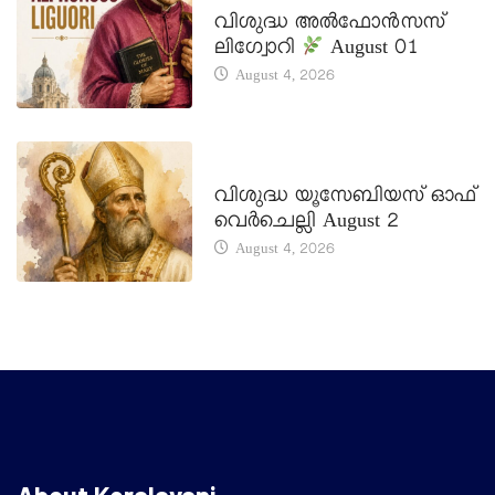
വിശുദ്ധ അൽഫോൻസസ്
ലിഗ്വോറി
August 01
August 4, 2026
DAILY SAINTS
വിശുദ്ധ യൂസേബിയസ് ഓഫ്
വെർചെല്ലി August 2
August 4, 2026