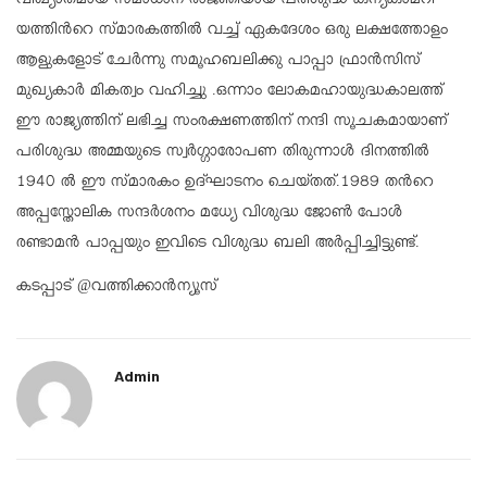
വിഖ്യാതമായ സമാധാന രാജഞിയായ പരിശുദ്ധ കന്യകാമറി
യത്തിന്‍റെ സ്‌മാരകത്തിൽ വച്ച് ഏകദേശം ഒരു ലക്ഷത്തോളം
ആളുകളോട് ചേർന്നു സമൂഹബലിക്കു പാപ്പാ ഫ്രാൻസിസ്
മുഖ്യകാർ മികത്വം വഹിച്ചു .ഒന്നാം ലോകമഹായുദ്ധകാലത്ത്
ഈ രാജ്യത്തിന് ലഭിച്ച സംരക്ഷണത്തിന് നന്ദി സൂചകമായാണ്
പരിശുദ്ധ അമ്മയുടെ സ്വർഗ്ഗാരോപണ തിരുന്നാൾ ദിനത്തിൽ
1940 ൽ ഈ സ്മാരകം ഉദ്ഘാടനം ചെയ്തത്.1989 തൻറെ
അപ്പസ്തോലിക സന്ദർശനം മധ്യേ വിശുദ്ധ ജോൺ പോൾ
രണ്ടാമൻ പാപ്പയും ഇവിടെ വിശുദ്ധ ബലി അർപ്പിച്ചിട്ടുണ്ട്.
കടപ്പാട് @വത്തിക്കാൻന്യൂസ്
Admin