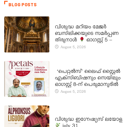
BLOG POSTS
DAILY SAINTS
വിശുദ്ധ മറിയം മേജർ
ബസിലിക്കയുടെ സമർപ്പണ
തിരുനാൾ
ഓഗസ്റ്റ് 5 –
August 5, 2026
LATEST NEWS
‘പെറ്റൽസ്’ ലൈഫ് സ്റ്റൈൽ
എക്സിബിഷനും സെയിലും
ഓഗസ്റ്റ് 8-ന് പെരുമാനൂരിൽ
August 5, 2026
DAILY SAINTS
വിശുദ്ധ ഇഗ്നേഷ്യസ് ലയോള
july 31