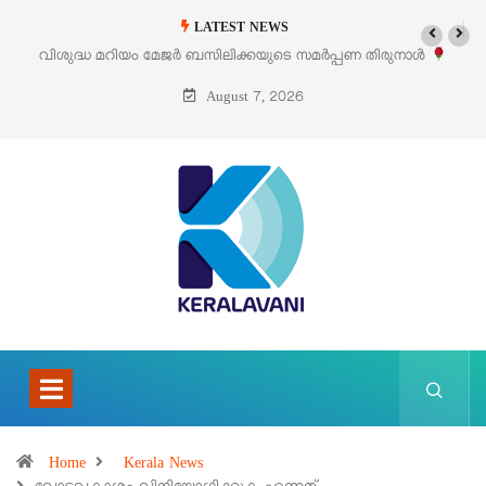
LATEST NEWS
ണ തിരുനാൾ
‘പെറ്റൽസ്’ ലൈഫ് സ്റ്റൈൽ എക്സിബിഷനും സെയിലും ഓഗസ്
പെരുമാനൂരിൽ
August 7, 2026
Home
Kerala News