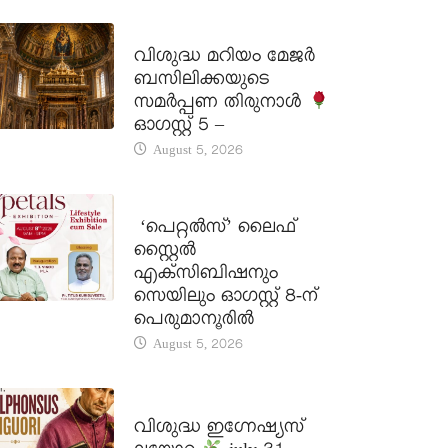
DAILY SAINTS
വിശുദ്ധ മറിയം മേജർ
ബസിലിക്കയുടെ
സമർപ്പണ തിരുനാൾ
ഓഗസ്റ്റ് 5 –
August 5, 2026
LATEST NEWS
‘പെറ്റൽസ്’ ലൈഫ്
സ്റ്റൈൽ
എക്സിബിഷനും
സെയിലും ഓഗസ്റ്റ് 8-ന്
പെരുമാനൂരിൽ
August 5, 2026
DAILY SAINTS
വിശുദ്ധ ഇഗ്നേഷ്യസ്