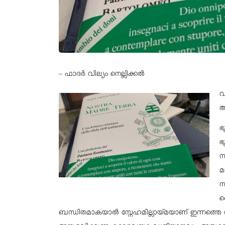
– ഫാദര്‍ വില്യം നെല്ലിക്കല്‍
വ
അ
ഭ
ഭ
സ
മ
സ
ദ
ബന്ധിതമാകയാല്‍ സ്നേഹമില്ലായ്മയാണ് ഇന്നത്തെ 