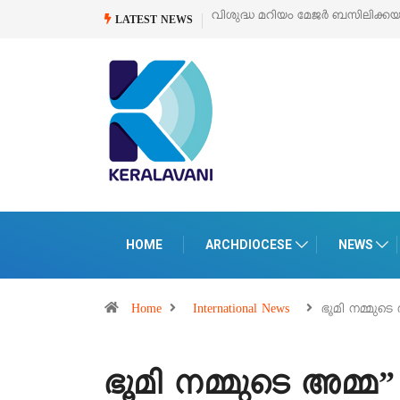
കയുടെ സമർപ്പണ തിരുനാൾ
ഓഗസ്റ്റ് 5 –
‘പെറ്റൽസ്’ ലൈഫ് സ്റ്റൈൽ എക്സ
LATEST NEWS
പെരുമാനൂരിൽ
HOME
ARCHDIOCESE
NEWS
Home
International News
ഭൂമി നമ്മുടെ
ഭൂമി നമ്മുടെ അമ്മ”