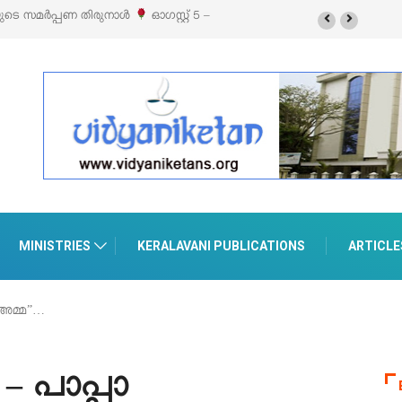
ിബിഷനും സെയിലും ഓഗസ്റ്റ് 8-ന്
MINISTRIES
KERALAVANI PUBLICATIONS
ARTICLE
 അമ്മ”…
 – പാപ്പാ