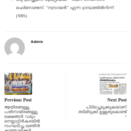
ഒരു ക്രിസ്തുമസ് ആഖ്യായിക – രചന നെല്‍സണ്‍
ഫെര്‍ണാണ്ടസ്. “നസ്രായന്‍” എന്ന ഗ്രന്ഥത്തില്‍നിന്ന്
(NBS).
Admin
Previous Post
Next Post
ആയിരങ്ങളല്ല,
പിടിച്ചെടുക്കുകയാണ്
പതിനായിരങ്ങളല്ല,
തടിമിടുക്ക് ഉള്ളതുകൊണ്ട്
ലക്ഷങ്ങൾ വരും
!
നെയ്യാറ്റിൻകരയിൽ
സംഘടിച്ച ലത്തീൻ