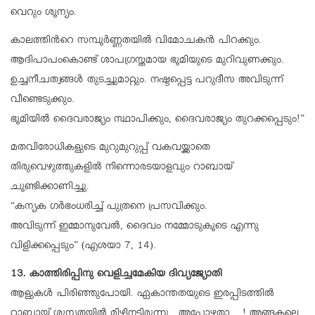
വെറും ശൂന്യം.
കാലത്തിന്‍റെ സമ്പൂര്‍ണ്ണതയില്‍ വിമോചകന്‍ പിറക്കും.
ആദിപാപംകൊണ്ട് ശാപഗ്രസ്തമായ ഭൂമിയുടെ മുറിവുണക്കും.
ഉച്ചനീചത്വങ്ങള്‍ തുടച്ചുമാറ്റും. നഷ്ടപ്പെട്ട പറുദീസ അവിടുന്ന്
വീണ്ടെടുക്കും.
ഭൂമിയില്‍ ദൈവരാജ്യം സ്ഥാപിക്കും, ദൈവരാജ്യം തുറക്കപ്പെടും!”
മതവിരോധികളുടെ മുറുമുറുപ്പ് വകവയ്ക്കാതെ
തിരുവെഴുത്തുകളില്‍ നിന്നൊരടയാളവും റാബായ്
ചൂണ്ടിക്കാണിച്ചു.
“കന്യക ഗര്‍ഭംധരിച്ച് പുത്രനെ പ്രസവിക്കും.
അവിടുന്ന് ഇമ്മാനുവേല്‍, ദൈവം നമ്മോടുകൂടെ എന്നു
വിളിക്കപ്പെടും” (എശയാ 7, 14).
13. കാത്തിരിപ്പിനു വെളിച്ചമേകിയ ദിവ്യജ്യോതി
ആളുകള്‍ പിരിഞ്ഞുപോയി. ഏകാന്തതയുടെ ഇരപ്പിടത്തില്‍
റാബായ് ശൂന്യതയില്‍ മിഴിനട്ടിരുന്നു. അപ്പോഴതാ….! അങ്ങകലെ,