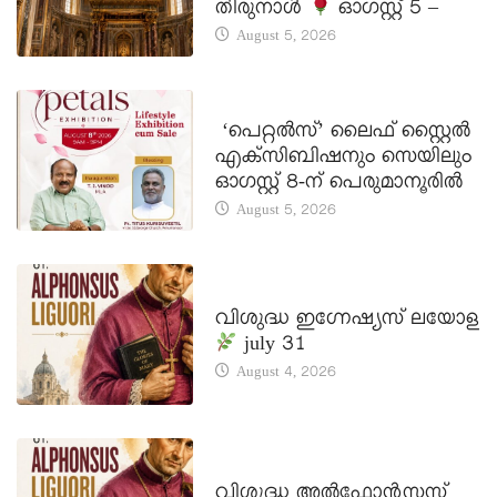
തിരുനാൾ
ഓഗസ്റ്റ് 5 –
August 5, 2026
LATEST NEWS
‘പെറ്റൽസ്’ ലൈഫ് സ്റ്റൈൽ
എക്സിബിഷനും സെയിലും
ഓഗസ്റ്റ് 8-ന് പെരുമാനൂരിൽ
August 5, 2026
DAILY SAINTS
വിശുദ്ധ ഇഗ്നേഷ്യസ് ലയോള
july 31
August 4, 2026
DAILY SAINTS
വിശുദ്ധ അൽഫോൻസസ്