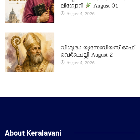
ലിഗ്വോറി
August 01
August 4, 2026
DAILY SAINTS
വിശുദ്ധ യൂസേബിയസ് ഓഫ്
വെർചെല്ലി August 2
August 4, 2026
About Keralavani