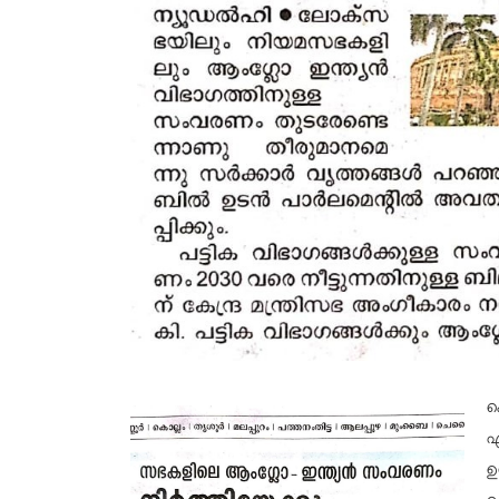
ക
എ
ഉ