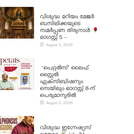
DAILY SAINTS
വിശുദ്ധ മറിയം മേജർ
ബസിലിക്കയുടെ
സമർപ്പണ തിരുനാൾ
ഓഗസ്റ്റ് 5 –
August 5, 2026
LATEST NEWS
‘പെറ്റൽസ്’ ലൈഫ്
സ്റ്റൈൽ
എക്സിബിഷനും
സെയിലും ഓഗസ്റ്റ് 8-ന്
പെരുമാനൂരിൽ
August 5, 2026
DAILY SAINTS
വിശുദ്ധ ഇഗ്നേഷ്യസ്