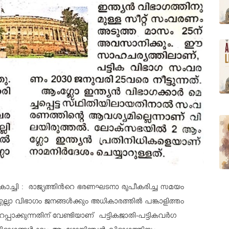
ൊച്ചി : രാജ്യത്തിൻറെ ഭരണഘടനാ രൂപീകരിച്ച സമയം
ല്ലാ വിഭാഗം ജനങ്ങൾക്കും അധികാരത്തിൽ പങ്കാളിത്തം
റപ്പാക്കുന്നതിന് വേണ്ടിയാണ് പട്ടികജാതി-പട്ടികവർഗ