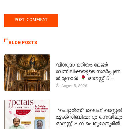
BLOG POSTS
DAILY SAINTS
വിശുദ്ധ മറിയം മേജർ
ബസിലിക്കയുടെ സമർപ്പണ
തിരുനാൾ
ഓഗസ്റ്റ് 5 –
August 5, 2026
LATEST NEWS
‘പെറ്റൽസ്’ ലൈഫ് സ്റ്റൈൽ
എക്സിബിഷനും സെയിലും
ഓഗസ്റ്റ് 8-ന് പെരുമാനൂരിൽ