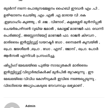
തുടർന്ന് നടന്ന പൊതുസമ്മേളനം ഹൈബി ഈഡൻ എം .പി .
ഉത്ഘാടനം ചെയ്‌തു .എം .എൽ .എ മാരായ വി .കെ
.ഇബ്രാഹിം കുഞ്ഞു , ടി .ജെ . വിനോദ് , കളമശ്ശേരി മുൻസിപ്പൽ
ചെയർപേഴ്സൺ റുഖിയ ജമാൽ , കോളജ് മാനേജർ ഫാ. ഡെന്നി
പെരിങ്ങാട്ട് , അസ്സോസിയേറ്റ് മാനേജർ ഫാ. രാജൻ കിഴവന ,
മാരിടൈം ഇൻസ്റ്റിറ്റ്യൂട്ട് ഡയറക്ടർ ഡോ . സൈമൺ കൂമ്പയിൽ ,
പ്രൊ. ജയശീലൻ ,പ്രൊ . ഡോ . എസ് . ജോസ് , പ്രൊ. പോൾ
ആൻസൽ എന്നിവർ പ്രസംഗിച്ചു.
ഷിപ്പിംഗ് മേഖലയിലെ പുതിയ സാദ്ധ്യതകൾ മാരിടൈം
ഇൻസ്റ്റിറ്റ്യൂട്ട് വിദ്യാർത്ഥികൾക്ക് മുൻപിൽ തുറക്കുന്നു . ഈ
മേഖലയിലെ വിവിധ കോഴ്സുകൾ ഇവിടെ നടത്തപ്പെടുന്നു .
വിദഗ്ദരായ അധ്യാപകരുടെ സേവനവും ലഭ്യമാണ് .
Admin