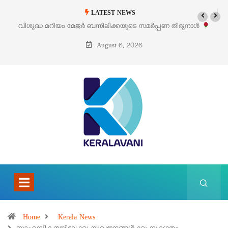
LATEST NEWS
ർ ബസിലിക്കയുടെ സമർപ്പണ തിരുനാൾ
‘പെറ്റൽസ്’ ലൈഫ് സ്റ്റൈൽ എ
ഓഗസ്റ്റ് 5 –
പെ
August 6, 2026
Home
Kerala News