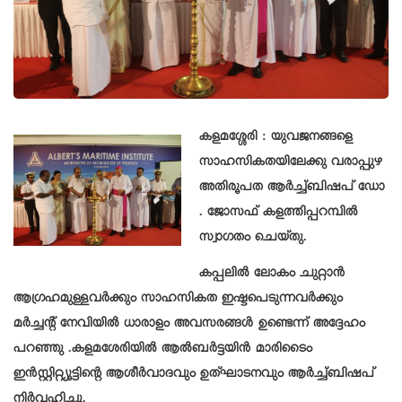
കളമശ്ശേരി : യുവജനങ്ങളെ
സാഹസികതയിലേക്കു വരാപ്പുഴ
അതിരൂപത ആർച്ച്ബിഷപ് ഡോ
. ജോസഫ് കളത്തിപ്പറമ്പിൽ
സ്വാഗതം ചെയ്‌തു.
കപ്പലിൽ ലോകം ചുറ്റാൻ
ആഗ്രഹമുള്ളവർക്കും സാഹസികത ഇഷ്ടപെടുന്നവർക്കും
മർച്ചന്റ് നേവിയിൽ ധാരാളം അവസരങ്ങൾ ഉണ്ടെന്ന് അദ്ദേഹം
പറഞ്ഞു .കളമശേരിയിൽ ആൽബർട്ടയിൻ മാരിടൈം
ഇൻസ്റ്റിറ്റ്യൂട്ടിന്റെ ആശീർവാദവും ഉത്ഘാടനവും ആർച്ച്ബിഷപ്
നിർവഹിച്ചു.