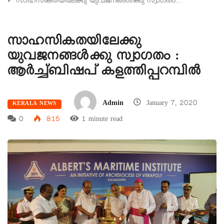
സാഹസികതയിലേക്കു യുവജനങ്ങൾക്കു സ്വാഗതം…
സാഹസികതയിലേക്കു
യുവജനങ്ങൾക്കു സ്വാഗതം :
ആർച്ച്ബിഷപ് കളത്തിപ്പറമ്പിൽ
Admin
January 7, 2020
KERALA NEWS
0
815
1 minute read