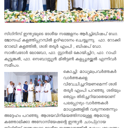
സിഗ്‌നിസ് ഇന്ത്യയുടെ ദേശീയ സമ്മേളനം ആര്‍ച്ച്ബിഷപ് ഡോ.
ജോസഫ് കളത്തിപ്പറമ്പില്‍ ഉദ്ഘാടനം ചെയ്യുന്നു. ഫാ. റോക്കി
റോബി കളത്തില്‍, ശശി തരൂര്‍ എംപി , ബിഷപ് ഡോ.
സാല്‍വദോര്‍ ലോബോ, ഫാ. സ്റ്റാന്‍ലി കോയിച്ചിറ, ഫാ. റാഫി
കൂട്ടുങ്കല്‍, ഫാ. സെബാസ്റ്റ്യന്‍ മില്‍ട്ടണ്‍ കളപ്പുരയ്ക്കല്‍ എന്നിവര്‍
സമീപം.
കൊച്ചി: മാധ്യമപ്രവര്‍ത്തകര്‍
വാര്‍ത്തകളെ
വിവേചിച്ചറിയണമെന്ന് ശശി
തരൂര്‍ എംപി പറഞ്ഞു. ശരിയും
തെറ്റും തിരിച്ചറിയാതെയാണ്
പലപ്പോഴും വാര്‍ത്തകള്‍
മാധ്യമങ്ങളില്‍ വരുന്നതെന്നും
അദ്ദേഹം പറഞ്ഞു. ആശയവിനിമയത്തിനായുള്ള ആഗോള
കത്തോലിക്കാ അസോസിയേഷന്റെ ഇന്ത്യന്‍ ചാപ്റ്ററായ