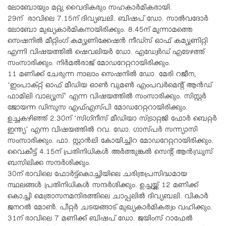
ലോബോയും മറ്റു വൈദികരും സഹകാര്‍മികരായി.
29ന് രാവിലെ 7.15ന് ദിവ്യബലി. ബിഷപ് ഡോ. സാല്‍വദോര്‍
ലോബോ മുഖ്യകാര്‍മികനായിരിക്കും. 8.45ന് മൂന്നാമത്തെ
സെഷനില്‍ മീറ്റിംഗ് കമ്യൂണിക്കേഷന്‍ നീഡ്‌സ് ഓഫ് കമ്യൂണിറ്റി
എന്നി വിഷയത്തില്‍ ഷെവലിയര്‍ ഡോ. എഡ്വേര്‍ഡ് എടേഴത്ത്
സംസാരിക്കും. നിര്‍മല്‍രാജ് മോഡറേറ്ററായിരിക്കും.
11 മണിക്ക് ചേരുന്ന നാലാം സെഷനില്‍ ഡോ. മേരി റജീന,
‘ഇംപാക്റ്റ് ഓഫ് മീഡിയ ഓണ്‍ വുമണ്‍ എംപവര്‍മെന്റ് ആന്‍ഡ്
ഫാമിലി വാല്യൂസ്’ എന്ന വിഷയത്തില്‍ സംസാരിക്കും. സിസ്റ്റര്‍
ജോയന്ന ഡിസൂസ എഫ്എസ്പി മോഡറേറ്ററായിരിക്കും.
ഉച്ചകഴിഞ്ഞ് 2.30ന് ‘സിഗ്‌നീസ് മീഡിയാ സ്ട്രാറ്റജി ഫോര്‍ ബെറ്റര്‍
ഇന്ത്യ’ എന്ന വിഷയത്തില്‍ റവ. ഡോ. ഗാസ്പര്‍ സന്ന്യാസി
സംസാരിക്കും. ഫാ. സ്റ്റാന്‍ലി കോയിച്ചിറ മോഡറേറ്ററായിരിക്കും.
വൈകീട്ട് 4.15ന് പ്രതിനിധികള്‍ അര്‍ത്തുങ്കല്‍ സെന്റ് ആന്‍ഡ്രൂസ്
ബസിലിക്ക സന്ദര്‍ശിക്കും.
30ന് രാവിലെ ഫോര്‍ട്ട്‌കൊച്ചിയിലെ ചരിത്രപ്രസിദ്ധമായ
സ്ഥലങ്ങള്‍ പ്രതിനിധികള്‍ സന്ദര്‍ശിക്കും. ഉച്ചയ്ക്ക് 12 മണിക്ക്
കൊച്ചി മെത്രാസനമന്ദിരത്തിലെ ചാപ്പലില്‍ ദിവ്യബലി. വികാര്‍
ജനറല്‍ മോണ്‍. പീറ്റര്‍ ചടയങ്ങാട് മുഖ്യകാര്‍മികത്വം വഹിക്കും.
31ന് രാവിലെ 7 മണിക്ക് ബിഷപ് ഡോ. ജയിംസ് റാഫേല്‍