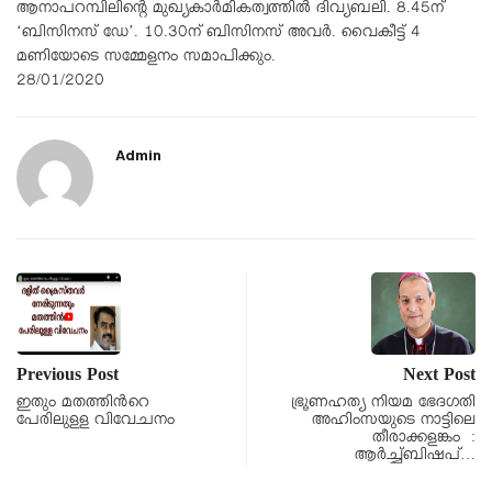
ആനാപറമ്പിലിന്റെ മുഖ്യകാര്‍മികത്വത്തില്‍ ദിവ്യബലി. 8.45ന്
‘ബിസിനസ് ഡേ’. 10.30ന് ബിസിനസ് അവര്‍. വൈകീട്ട് 4
മണിയോടെ സമ്മേളനം സമാപിക്കും.
28/01/2020
Admin
Previous Post
Next Post
ഇതും മതത്തിൻറെ
ഭ്രൂണഹത്യ നിയമ ഭേദഗതി
പേരിലുളള വിവേചനം
അഹിംസയുടെ നാട്ടിലെ
തീരാക്കളങ്കം :
ആർച്ച്ബിഷപ്…