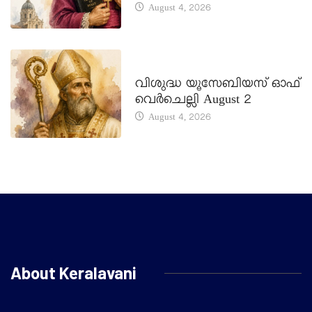
August 4, 2026
DAILY SAINTS
വിശുദ്ധ യൂസേബിയസ് ഓഫ്
വെർചെല്ലി August 2
August 4, 2026
About Keralavani