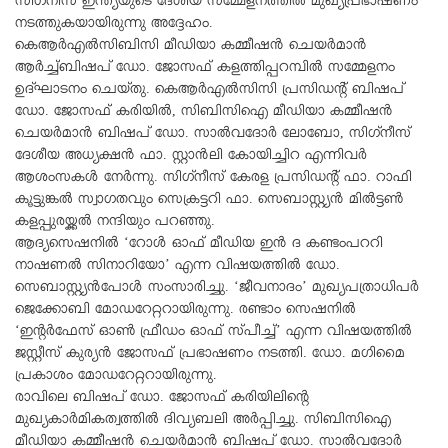
സിഗ്‌നിസ് ഇന്ത്യയുടെ ദേശീയ സമ്മേളനത്തില്‍ മുഖ്യപ്രഭാഷണം
നടത്തുകയായിരുന്നു അദ്ദേഹം.
കെആര്‍എല്‍സിബിസി മീഡിയാ കമ്മീഷന്‍ ചെയര്‍മാന്‍
ആര്‍ച്ച്ബിഷപ് ഡോ. ജോസഫ് കളത്തിപ്പറമ്പില്‍ സമ്മേളനം
ഉദ്ഘാടനം ചെയ്തു. കെആര്‍എല്‍സിസി പ്രസിഡന്റ് ബിഷപ്
ഡോ. ജോസഫ് കരിയില്‍, സിബിസിഐ മീഡിയാ കമ്മീഷന്‍
ചെയര്‍മാന്‍ ബിഷപ് ഡോ. സാല്‍വദോര്‍ ലോബോ, സിഗ്‌നീസ്
ദേശീയ അധ്യക്ഷന്‍ ഫാ. സ്റ്റാന്‍ലി കോയിച്ചിറ എന്നിവര്‍
ആശംസകള്‍ നേര്‍ന്നു. സിഗ്‌നീസ് കേരള പ്രസിഡന്റ് ഫാ. റാഫി
കൂട്ടുങ്കല്‍ സ്വാഗതവും സെക്രട്ടറി ഫാ. സെബാസ്റ്റ്യന്‍ മില്‍ട്ടണ്‍
കളപ്പുരയ്ക്കല്‍ നന്ദിയും പറഞ്ഞു.
ആദ്യസെഷനില്‍ ‘റോള്‍ ഓഫ് മീഡിയ ഇന്‍ ദ കണ്ടംപററി
നാഷണല്‍ സിനാറിയോ’ എന്ന വിഷയത്തില്‍ ഡോ.
സെബാസ്റ്റ്യന്‍പോള്‍ സംസാരിച്ചു. ‘ജീവനാദം’ മുഖ്യപത്രാധിപര്‍
ജെക്കോബി മോഡറേറ്ററായിരുന്നു. രണ്ടാം സെഷനില്‍
‘ഇന്റര്‍ഫേസ് ഓണ്‍ ഫ്രീഡം ഓഫ് സ്പീച്ച്’ എന്ന വിഷയത്തില്‍
ജസ്റ്റീസ് കുര്യന്‍ ജോസഫ് പ്രഭാഷണം നടത്തി. ഡോ. മഗിമൈ
പ്രകാശം മോഡറേറ്ററായിരുന്നു.
രാവിലെ ബിഷപ് ഡോ. ജോസഫ് കരിയിലിന്റെ
മുഖ്യകാര്‍മികത്വത്തില്‍ ദിവ്യബലി അര്‍പ്പിച്ചു. സിബിസിഐ
മീഡിയാ കമ്മീഷന്‍ ചെയര്‍മാന്‍ ബിഷപ് ഡോ. സാല്‍വദോര്‍