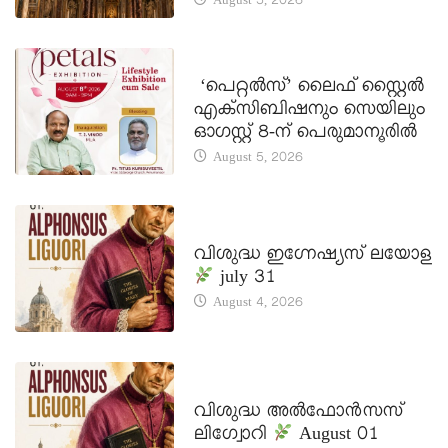
August 5, 2026
LATEST NEWS
‘പെറ്റൽസ്’ ലൈഫ് സ്റ്റൈൽ
എക്സിബിഷനും സെയിലും
ഓഗസ്റ്റ് 8-ന് പെരുമാനൂരിൽ
August 5, 2026
DAILY SAINTS
വിശുദ്ധ ഇഗ്നേഷ്യസ് ലയോള
july 31
August 4, 2026
DAILY SAINTS
വിശുദ്ധ അൽഫോൻസസ്
ലിഗ്വോറി
August 01