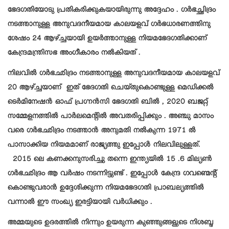
ഭേദഗതിയോടു പ്രതികരിക്കുകയായിരുന്നു അദ്ദേഹം . ഗർഭച്ഛിദ്രം
നടത്താനുള്ള അനുവദനീയമായ കാലയളവ് ഗർഭധാരണത്തിനു
ശേഷം 24 ആഴ്ച്ചയായി ഉയർത്താനുള്ള നിയമഭേദഗതിക്കാണ്
കേന്ദ്രമന്ത്രിസഭ അംഗീകാരം നൽകിയത് .
നിലവിൽ ഗർഭഛിദ്രം നടത്താനുള്ള അനുവദനീയമായ കാലയളവ്
20 ആഴ്ച്ചയാണ് ഇത് ഭേദഗതി ചെയ്‌തുകൊണ്ടുള്ള മെഡിക്കൽ
ടെർമിനേഷൻ ഓഫ് പ്രഗ്നൻസി ഭേദഗതി ബിൽ , 2020 ബജറ്റ്
സമ്മേളനത്തിൽ പാർലമെന്റിൽ അവതരിപ്പിക്കും . അഞ്ചു മാസം
വരെ ഗർഭഛിദ്രം നടത്താൻ അനുമതി നൽകുന്ന 1971 ൽ
പാസാക്കിയ നിയമമാണ് രാജ്യത്തു ഇപ്പോൾ നിലവിലുള്ളത്.
2015 ലെ കണക്കനുസരിച്ചു തന്നെ ഇന്ത്യയിൽ 15 .6 മില്യൺ
ഗർഭഛിദ്രം ആ വർഷം നടന്നിട്ടുണ്ട് . ഇപ്പോൾ കേന്ദ്ര ഗവണ്മെന്റ്
കൊണ്ടുവരാൻ ഉദ്ദേശിക്കുന്ന നിയമഭേദഗതി പ്രാബല്യത്തിൽ
വന്നാൽ ഈ സംഖ്യ ഇരട്ടിയായി വർധിക്കും .
അമ്മയുടെ ഉദരത്തിൽ നിന്നും ഉയരുന്ന കുഞ്ഞുങ്ങളുടെ നിശബ്ദ