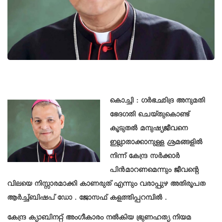
കൊച്ചി : ഗർഭഛിദ്ര അനുമതി
ഭേദഗതി ചെയ്തുകൊണ്ട്
കൂടുതൽ മനുഷ്യജീവനെ
ഇല്ലാതാക്കാനുള്ള ശ്രമങ്ങളിൽ
നിന്ന് കേന്ദ്ര സർക്കാർ
പിൻമാറണമെന്നും ജീവന്റെ
വിലയെ നിസ്സാരമാക്കി കാണരുത് എന്നും വരാപ്പുഴ അതിരൂപത
ആർച്ച്ബിഷപ് ഡോ . ജോസഫ് കളത്തിപ്പറമ്പിൽ .
കേന്ദ്ര ക്യാബിനറ്റ് അംഗീകാരം നൽകിയ ഭ്രുണഹത്യ നിയമ