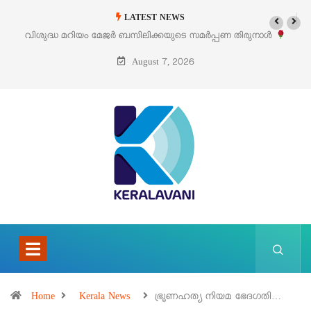
LATEST NEWS
പ്പണ തിരുനാൾ
‘പെറ്റൽസ്’ ലൈഫ് സ്റ്റൈൽ എക്സിബിഷനും സെയിലും 
പെരുമാനൂരിൽ
August 7, 2026
Home
Kerala News
ഭ്രൂണഹത്യ നിയമ ഭേദഗതി…