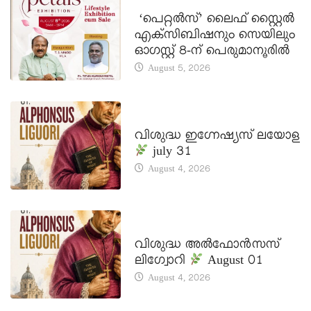
LATEST NEWS
‘പെറ്റൽസ്’ ലൈഫ് സ്റ്റൈൽ
എക്സിബിഷനും സെയിലും
ഓഗസ്റ്റ് 8-ന് പെരുമാനൂരിൽ
August 5, 2026
DAILY SAINTS
വിശുദ്ധ ഇഗ്നേഷ്യസ് ലയോള
july 31
August 4, 2026
DAILY SAINTS
വിശുദ്ധ അൽഫോൻസസ്
ലിഗ്വോറി
August 01
August 4, 2026