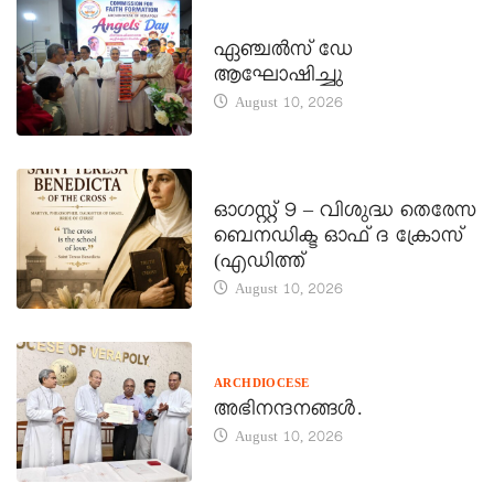
CATECHISM - VERAPOLY
ഏഞ്ചൽസ് ഡേ
ആഘോഷിച്ചു
August 10, 2026
DAILY SAINTS
ഓഗസ്റ്റ് 9 – വിശുദ്ധ തെരേസ
ബെനഡിക്ട ഓഫ് ദ ക്രോസ്
(എഡിത്ത്
August 10, 2026
ARCHDIOCESE
അഭിനന്ദനങ്ങൾ.
August 10, 2026