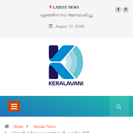
LATEST NEWS
ഏഞ്ചൽസ് ഡേ ആഘോഷിച്ചു
ഓഗസ്റ്റ് 9 – വിശുദ്ധ തെരേസ
ബെനഡിക്ട ഓഫ് ദ ക്രോസ്
August 10, 2026
(എഡിത്ത് സ്റ്റൈൻ)
Home
Kerala News