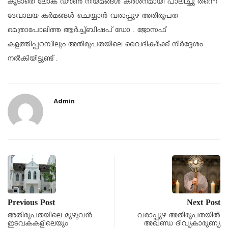
കൂടാതെ ലോക് ഡൗൺ നിയമങ്ങൾ കര്ശനമായി പാലിച്ചു തന്നെ
ദേവാലയ കർമങ്ങൾ ചെയ്യാൻ വരാപ്പുഴ അതിരൂപത
മെത്രാപോലിത്ത ആർച്ച്ബിഷപ് ഡോ . ജോസഫ്
കളത്തിപ്പറമ്പിലും അതിരൂപതയിലെ വൈദികർക്ക് നിർദ്ദേശം
നൽകിയിട്ടുണ്ട് .
Admin
Previous Post
Next Post
അതിരൂപതയിലെ മുഴുവൻ
വരാപ്പുഴ അതിരൂപതയിൽ
ഇടവകകളിലെയും
അഖണ്ഡ ദിവ്യകാരുണ്യ