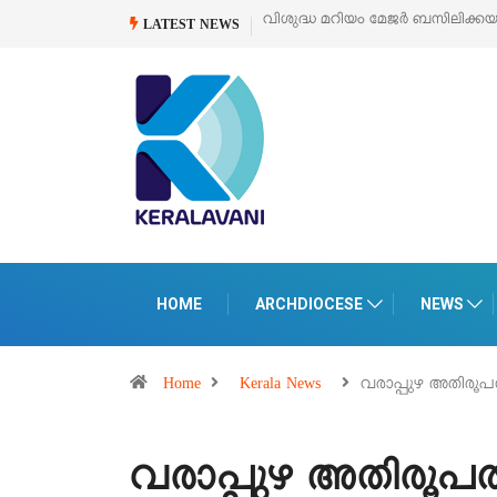
കയുടെ സമർപ്പണ തിരുനാൾ
ഓഗസ്റ്റ് 5 –
‘പെറ്റൽസ്’ ലൈഫ് സ്റ്റൈൽ എക്സ
LATEST NEWS
പെരുമാനൂരിൽ
HOME
ARCHDIOCESE
NEWS
Home
Kerala News
വരാപ്പുഴ അതിര
വരാപ്പുഴ അതിരൂ