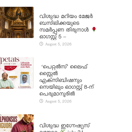
DAILY SAINTS
വിശുദ്ധ മറിയം മേജർ
ബസിലിക്കയുടെ
സമർപ്പണ തിരുനാൾ
ഓഗസ്റ്റ് 5 –
August 5, 2026
LATEST NEWS
‘പെറ്റൽസ്’ ലൈഫ്
സ്റ്റൈൽ
എക്സിബിഷനും
സെയിലും ഓഗസ്റ്റ് 8-ന്
പെരുമാനൂരിൽ
August 5, 2026
DAILY SAINTS
വിശുദ്ധ ഇഗ്നേഷ്യസ്