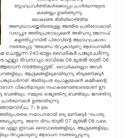
സ്നേഹപ്രവർത്തികൾക്കൊപ്പം പ്രാർത്ഥനയുടെ
കരങ്ങളും ഉയർത്തുന്നു.
ലോകത്തെ ഭീതിയിലാഴ്ത്തിയ
അണുബാധയ്ക്കെതിരെയുള്ള ആത്മീയ പ്രതിരോധമായി
വരാപ്പുഴ അതിരൂപതാദ്ധ്യക്ഷൻ അഭിവന്ദ്യ ജോസഫ്
കളത്തിപ്പറമ്പിൽ പിതാവിൻ്റെ ആഗ്രഹപ്രകാരം
നടത്തപ്പെട്ട “അഖണ്ഡ ദിവ്യകാരുണ്യ ആരാധനയിൽ
ഷ ചെയ്യുന്ന 240-ഓളം വൈദികർ പങ്കുചേർന്നു.
െ എല്ലാ ദിവസവും രാവിലെ 08 മുതൽ രാത്രി 08
രാധന നടത്തപ്പെട്ടത്.
വൈദികരെല്ലാം അവർ
ങ്ങളിലും, ആശ്രമങ്ങളിലുമായിരുന്നു തിരുമണിക്കൂർ
ങ്കുചേർന്നത്. അതിരൂപത പ്രൊക്ലമേഷൻ കമ്മീഷൻ്റെ
 ഫോറോന വികാരിമാരുടെ സഹകരണത്തോടെയാണ് ഈ
ു വേണ്ടിയും, നമ്മുടെ രാജ്യത്തിനു വേണ്ടിയും, ജനത്തിനു
ക പ്രാർത്ഥനകൾ ഉണ്ടായിരുന്നു.
 ഞായറാഴ്ച,
7- 8 pm.
 അതിരൂപതതല സമാപനമായി ഒരു മണിക്കൂർ “പൊതു
രാത്രി 07 മുതൽ 08
തപ്പെടുന്നു. അന്നേ ദിനം
വരെ,
ലെ എല്ലാ ഇടവക ദൈവാലയങ്ങളിലും, ആശ്രമങ്ങളിലും,
ും ദിവ്യകാരുണ്യ ആരാധന നടത്തപ്പെടുന്നു.