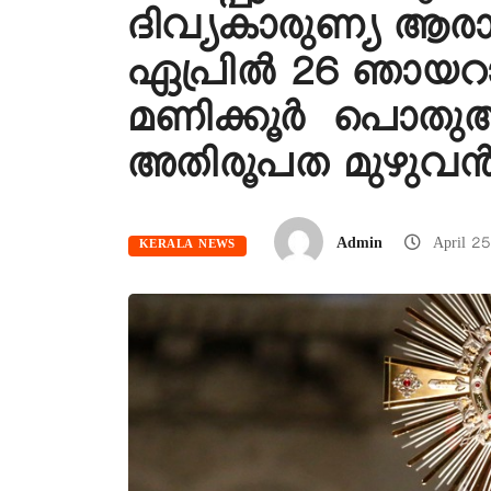
ദിവ്യകാരുണ്യ ആ
ഏപ്രിൽ 26 ഞായറാഴ
മണിക്കൂർ പൊത
അതിരൂപത മുഴുവൻ പ
Admin
April 2
KERALA NEWS