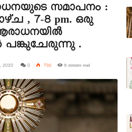
രാധനയുടെ സമാപനം :
്ച , 7-8 pm. ഒരു
ുആരാധനയിൽ
ങ്കുചേരുന്നു .
5, 2020
0
732
6 minutes read