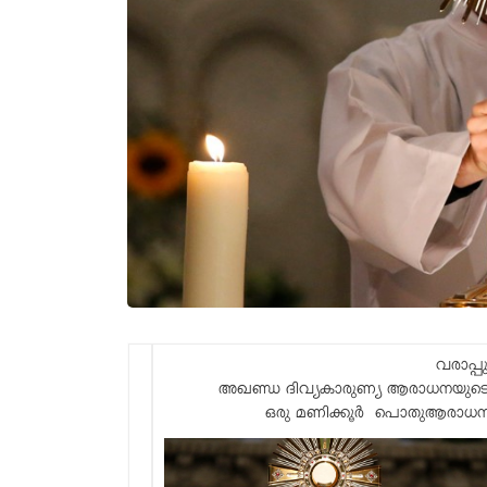
വരാപ്
അഖണ്ഡ ദിവ്യകാരുണ്യ ആരാധനയുടെ 
ഒരു മണിക്കൂർ പൊതുആരാധനയി