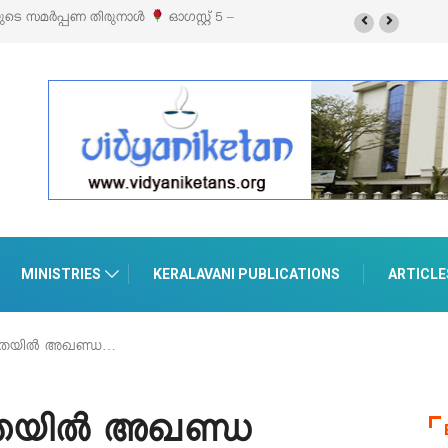
ിബിഷനും സെയിലും ഓഗസ്റ്റ് 8-ന്
MINISTRIES
KERALAVANI PUBLICATIONS
ARTICLE
ൂപതയിൽ അഖണ്ഡ…
പതയിൽ അഖണ്ഡ