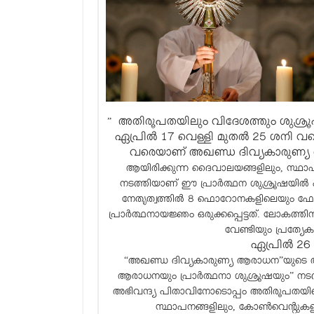
അതിരൂപതയിലും വിദേശത്തും ശുശ്രൂ
”
ഏപ്രിൽ 17 വെള്ളി മുതൽ 25 ശനി വര
വരെയാണ് അഖണ്ഡ ദിവ്യകാരുണ്യ ആ
ആയിരിക്കുന്ന ദൈവാലയങ്ങളിലും, സ്ഥാപന
നടത്തിയാണ് ഈ പ്രാർത്ഥന ശുശ്രൂഷയിൽ പ
നേതൃത്വത്തിൽ 8 ഫൊറോനകളിലെയും
പ്രാർത്ഥനായജ്ഞം ഒരുക്കപ്പെട്ടത്. ലോകത്തിന
വേണ്ടിയും പ്രത്യേ
ഏപ്രിൽ 26
“അഖണ്ഡ ദിവ്യകാരുണ്യ ആരാധന”യുടെ
ആരാധനയും പ്രാർത്ഥനാ ശുശ്രൂഷയും” നടത്
അഭിവന്ദ്യ പിതാവിനോടൊപ്പം അതിരൂപതയി
സ്ഥാപനങ്ങളിലും, കോൺവെൻ്റുകളില