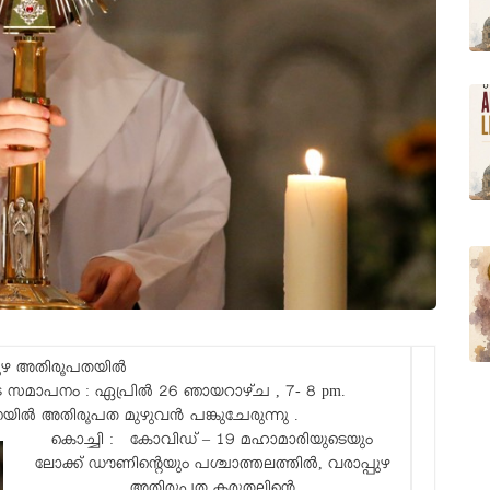
പുഴ അതിരൂപതയിൽ
സമാപനം : ഏപ്രിൽ 26 ഞായറാഴ്ച , 7- 8 pm.
ൽ അതിരൂപത മുഴുവൻ പങ്കുചേരുന്നു .
കൊച്ചി : കോവിഡ് – 19 മഹാമാരിയുടെയും
ലോക്ക് ഡൗണിൻ്റെയും പശ്ചാത്തലത്തിൽ, വരാപ്പുഴ
അതിരൂപത കരുതലിൻ്റെ