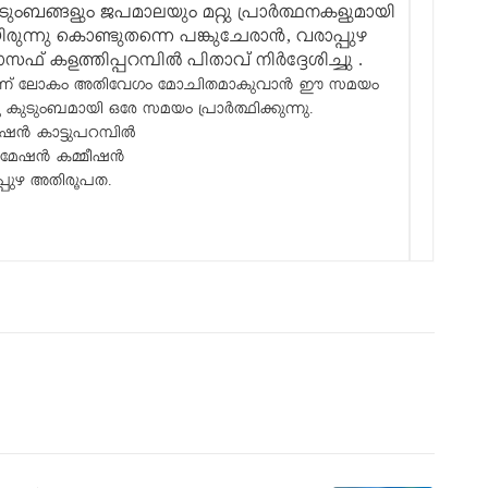
ബങ്ങളും ജപമാലയും മറ്റു പ്രാർത്ഥനകളുമായി
്നു കൊണ്ടുതന്നെ പങ്കുചേരാൻ, വരാപ്പുഴ
ഫ് കളത്തിപ്പറമ്പിൽ പിതാവ് നിർദ്ദേശിച്ചു .
നിന്ന് ലോകം അതിവേഗം മോചിതമാകുവാൻ ഈ സമയം
കുടുംബമായി ഒരേ സമയം പ്രാർത്ഥിക്കുന്നു.
ൈൻ കാട്ടുപറമ്പിൽ
്ലമേഷൻ കമ്മീഷൻ
്പുഴ അതിരൂപത.