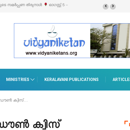
ിബിഷനും സെയിലും ഓഗസ്റ്റ് 8-ന്
MINISTRIES
KERALAVANI PUBLICATIONS
ARTICLE
ഡൗൺ ക്വിസ്…
ൗൺ ക്വിസ്