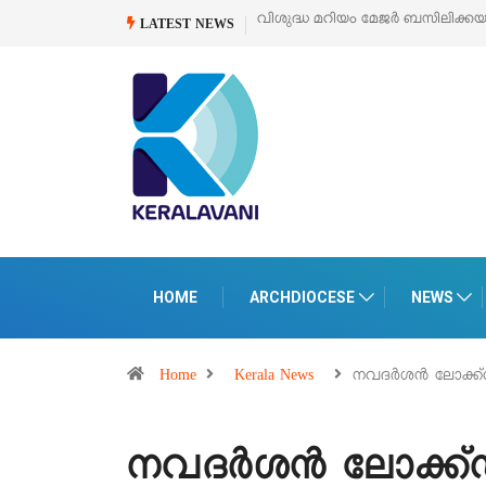
കയുടെ സമർപ്പണ തിരുനാൾ
ഓഗസ്റ്റ് 5 –
‘പെറ്റൽസ്’ ലൈഫ് സ്റ്റൈൽ എക്സ
LATEST NEWS
പെരുമാനൂരിൽ
HOME
ARCHDIOCESE
NEWS
Home
Kerala News
നവദർശൻ ലോക്ക്
നവദർശൻ ലോക്ക്ഡ