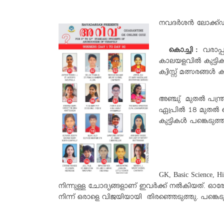
നവദർശൻ ലോക്ക്ഡൗ
കൊച്ചി :
വരാപ്
കാലയളവിൽ കുട്ടിക
ക്വിസ്സ് മത്സരങ്ങൾ
അഞ്ചു് മുതൽ പന്ത്ര
ഏപ്രിൽ 18 മുതൽ 
കുട്ടികൾ പങ്കെടുത്ത
GK, Basic Science, 
നിന്നുള്ള ചോദ്യങ്ങളാണ് ഇവർക്ക് നൽകിയത്. ഓരോ 
നിന്ന് ഒരാളെ വിജയിയായി തിരഞ്ഞെടുത്തു. പങ്കെട