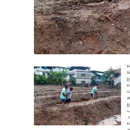
ക
ക
ഉ
ച
വ
ക
ഉ
പ
എ
ച