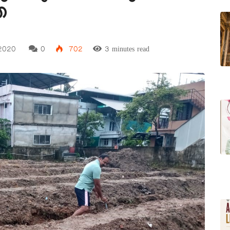
ത
 2020
0
702
3 minutes read