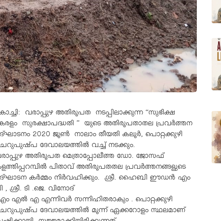
ൊച്ചി: വരാപ്പുഴ അതിരൂപത നടപ്പിലാക്കുന്ന “സുഭിക്ഷ
േരളം സുരക്ഷാപദ്ധതി ” യുടെ അതിരൂപതാതല പ്രവർത്തന
ദ്ഘാടനം 2020 ജൂൺ നാലാം തീയതി കലൂർ, പൊറ്റക്കുഴി
െറുപുഷ്പ ദേവാലയത്തിൽ വച്ച് നടക്കും.
രാപ്പുഴ അതിരൂപത മെത്രാപ്പോലീത്ത ഡോ. ജോസഫ്
ളത്തിപ്പറമ്പിൽ പിതാവ് അതിരൂപതതല പ്രവർത്തനങ്ങളുടെ
ദ്ഘാടന കർമ്മം നിർവഹിക്കും. ശ്രീ. ഹൈബി ഈഡൻ എം
ി , ശ്രീ. ടി .ജെ. വിനോദ്
ം എൽ എ എന്നിവർ സന്നിഹിതരാകും . പൊറ്റക്കുഴി
െറുപുഷ്പ ദേവാലയത്തിൽ മൂന്ന് ഏക്കറോളം സ്ഥലമാണ്