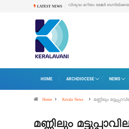
ശുദ്ധ മറിയം മേജർ ബസിലിക്കയുടെ സമർപ്പണ തിരുനാൾ
ഓഗസ്റ്റ് 5 –
‘പെ
LATEST NEWS
പെ
HOME
ARCHDIOCESE
NEWS
Home
Kerala News
മണ്ണിലും മട്ടുപ്പാ
മണ്ണിലും മട്ടുപ്പാവി