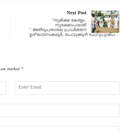
Next Post
“സുഭിക്ഷ കേരളം
സുരക്ഷാപദ്ധതി
” അതിരൂപതാതല പ്രവർത്തന
ഉദ്ഘാടനംകലൂർ, പൊറ്റക്കുഴി ചെറുപുഷ്പ…
s are marked
*