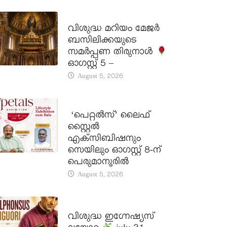
DAILY SAINTS
വിശുദ്ധ മറിയം മേജർ
ബസിലിക്കയുടെ
സമർപ്പണ തിരുനാൾ
ഓഗസ്റ്റ് 5 –
August 5, 2026
LATEST NEWS
‘പെറ്റൽസ്’ ലൈഫ്
സ്റ്റൈൽ
എക്സിബിഷനും
സെയിലും ഓഗസ്റ്റ് 8-ന്
പെരുമാനൂരിൽ
August 5, 2026
DAILY SAINTS
വിശുദ്ധ ഇഗ്നേഷ്യസ്