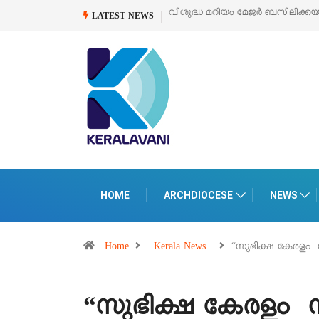
ക്കയുടെ സമർപ്പണ തിരുനാൾ
ഓഗസ്റ്റ് 5 –
‘പെറ്റൽസ്’ ലൈഫ് സ്റ്റൈൽ എക്
LATEST NEWS
പെരുമാനൂരിൽ
HOME
ARCHDIOCESE
NEWS
Home
Kerala News
“സുഭിക്ഷ കേരളം
“സുഭിക്ഷ കേരളം 