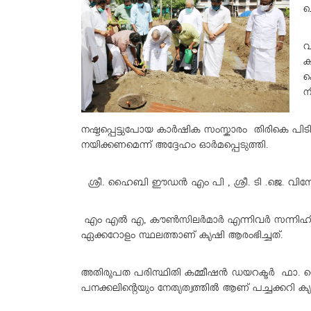
ച
വ
ക
ക
ന
നഷ്ടപ്പെട്ടുപോയ കാർഷിക സംസ്കാരം തിരികെ പിടിച
നയിക്കണമെന്ന് അദ്ദേഹം ഓർമപ്പെടുത്തി.
ശ്രീ. ഹൈബി ഈഡൻ എം പി , ശ്രീ. ടി .ജെ. വിന
എം എൽ എ, കൗൺസിലർമാർ എന്നിവർ സന്നിഹിതരാ
ഏക്കറോളം സ്ഥലത്താണ് കൃഷി ആരംഭിച്ചത്.
അതിരൂപത പരിസ്ഥിതി കമ്മീഷൻ ഡയറക്ടർ ഫാ. സെബ
പനക്കലിന്റെയും നേതൃത്വത്തിൽ ആണ് പച്ചക്കറി 