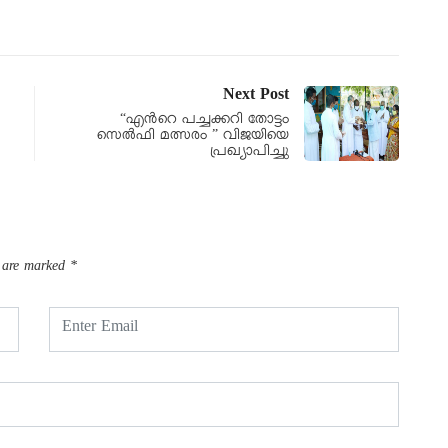
Next Post
“എൻറെ പച്ചക്കറി തോട്ടം
സെൽഫി മത്സരം ” വിജയിയെ
പ്രഖ്യാപിച്ചു
s are marked
*