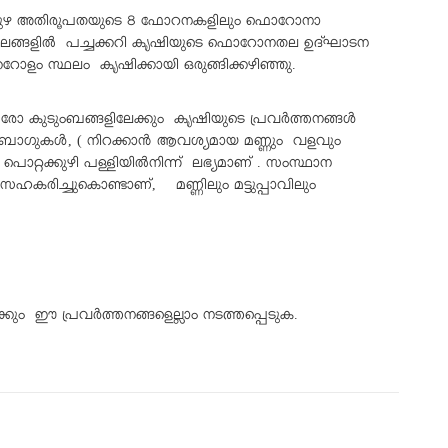
പ്പുഴ അതിരൂപതയുടെ 8 ഫോറനകളിലും ഫൊറോനാ
ട സ്ഥലങ്ങളിൽ പച്ചക്കറി കൃഷിയുടെ ഫൊറോനതല ഉദ്ഘാടന
റോളം സ്ഥലം കൃഷിക്കായി ഒരുങ്ങിക്കഴിഞ്ഞു.
 കുടുംബങ്ങളിലേക്കും കൃഷിയുടെ പ്രവർത്തനങ്ങൾ
 ഗ്രോബാഗുകൾ, ( നിറക്കാൻ ആവശ്യമായ മണ്ണും വളവും
പൊറ്റക്കുഴി പള്ളിയിൽനിന്ന് ലഭ്യമാണ് . സംസ്ഥാന
രിച്ചുകൊണ്ടാണ്, മണ്ണിലും മട്ടുപ്പാവിലും
കും ഈ പ്രവർത്തനങ്ങളെല്ലാം നടത്തപ്പെടുക.