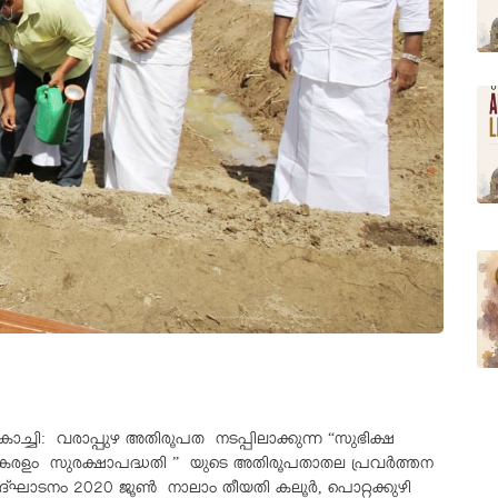
ൊച്ചി: വരാപ്പുഴ അതിരൂപത നടപ്പിലാക്കുന്ന “സുഭിക്ഷ
േരളം സുരക്ഷാപദ്ധതി ” യുടെ അതിരൂപതാതല പ്രവർത്തന
ദ്ഘാടനം 2020 ജൂൺ നാലാം തീയതി കലൂർ, പൊറ്റക്കുഴി