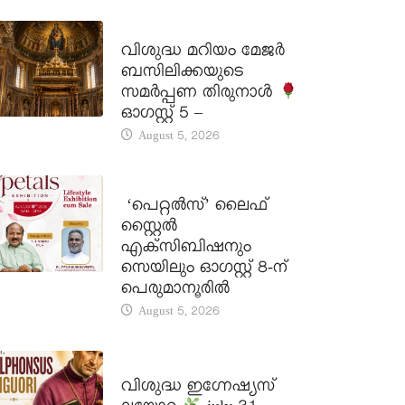
DAILY SAINTS
വിശുദ്ധ മറിയം മേജർ
ബസിലിക്കയുടെ
സമർപ്പണ തിരുനാൾ
ഓഗസ്റ്റ് 5 –
August 5, 2026
LATEST NEWS
‘പെറ്റൽസ്’ ലൈഫ്
സ്റ്റൈൽ
എക്സിബിഷനും
സെയിലും ഓഗസ്റ്റ് 8-ന്
പെരുമാനൂരിൽ
August 5, 2026
DAILY SAINTS
വിശുദ്ധ ഇഗ്നേഷ്യസ്