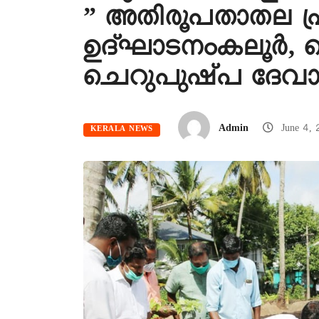
” അതിരൂപതാതല പ
ഉദ്ഘാടനംകലൂർ, പൊ
ചെറുപുഷ്പ ദേവാലയ
Admin
June 4,
KERALA NEWS