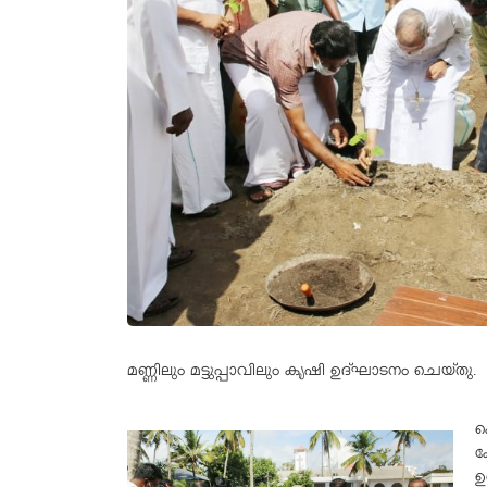
മണ്ണിലും മട്ടുപ്പാവിലും കൃഷി ഉദ്ഘാടനം ചെയ്തു.
ക
ക
ഉ