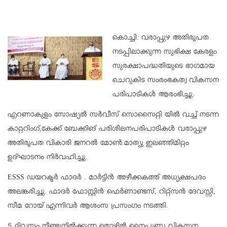
കൊച്ചി: വരാപ്പുഴ അതിരൂപത
നടപ്പിലാക്കുന്ന സുഭിക്ഷ കേരളം
സുരക്ഷാപദ്ധതിയുടെ ഭാഗമായ
ചെറുകിട സംരംഭകത്വ വികസന
പരിപാടികൾ ആരംഭിച്ചു.
എറണാകുളം സോഷ്യൽ സർവീസ് സൊസൈറ്റി യിൽ വച്ച് നടന്ന
കാറ്ററിംഗ്,കേക്ക് ബേക്കിങ് പരിശീലനപരിപാടികൾ വരാപ്പുഴ
അതിരൂപത വികാരി ജനറൽ മോൺ.മാത്യു ഇലഞ്ഞിമിറ്റം
ഉദ്ഘാടനം നിർവഹിച്ചു.
ESSS ഡയറക്ടർ ഫാദർ . മാർട്ടിൻ അഴീക്കകത്ത് അധ്യക്ഷപദം
അലങ്കരിച്ചു. ഫാദർ ഫോസ്റ്റിൻ ഫെർണാണ്ടസ്, റിറ്റ്സൻ ദേവസ്സി,
സീമ റോയ് എന്നിവർ ആശംസ പ്രസംഗം നടത്തി.