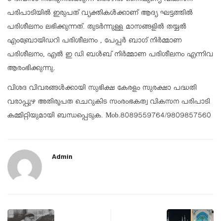
5 ദിവസം നീണ്ടുനിൽക്കുന്ന തൊഴിൽ നൈപുണ്യ വികസന
പരിപാടിയിൽ ഇരുപത് വ്യക്തികൾക്കാണ് ആദ്യ ഘട്ടത്തിൽ
പരിശീലനം ലഭിക്കുന്നത്. തുടർന്നുള്ള മാസങ്ങളിൽ തയ്യൽ
എംബ്രോയിഡറി പരിശീലനം , പേപ്പർ ബാഗ് നിർമ്മാണ
പരിശീലനം, എൽ ഇ ഡി ബൾബ് നിർമ്മാണ പരിശീലനം എന്നിവ
ആരംഭിക്കുന്നു.
വിശദ വിവരങ്ങൾക്കായി സുഭിക്ഷ കേരളം സുരക്ഷാ പദ്ധതി
വരാപ്പുഴ അതിരൂപത ചെറുകിട സംരംഭകത്വ വികസന പരിപാടി
കമ്മിറ്റിയുമായി ബന്ധപ്പെടുക. Mob.8089559764/9809857560
Admin