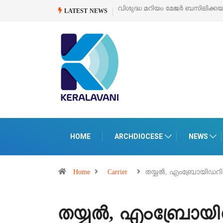
്ധ മറിയം മേജർ ബസിലിക്കയുടെ സമർപ്പണ തിരുനാൾ
ഓഗസ്റ്റ് 5 –
‘പെറ്റ
LATEST NEWS
പെരുമ
HOME
ARCHDIOCESE
NEWS
Home
Carrier
തയ്യൽ, എംബ്രോയിഡറ
തയ്യൽ, എംബ്രോയ