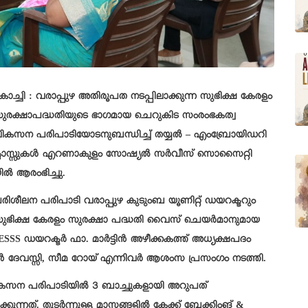
ൊച്ചി : വരാപ്പുഴ അതിരൂപത നടപ്പിലാക്കുന്ന സുഭിക്ഷ കേരളം
ുരക്ഷാപദ്ധതിയുടെ ഭാഗമായ ചെറുകിട സംരംഭകത്വ
ികസന പരിപാടിയോടനുബന്ധിച്ച് തയ്യൽ – എംബ്രോയിഡറി
്ലാസ്സുകൾ എറണാകുളം സോഷ്യൽ സർവീസ് സൊസൈറ്റി
ിൽ ആരംഭിച്ചു.
രിശീലന പരിപാടി വരാപ്പുഴ കുടുംബ യൂണിറ്റ് ഡയറക്ടറും
ുഭിക്ഷ കേരളം സുരക്ഷാ പദ്ധതി വൈസ് ചെയർമാനുമായ
SSS ഡയറക്ടർ ഫാ. മാർട്ടിൻ അഴീക്കകത്ത് അധ്യക്ഷപദം
റ്സൻ ദേവസ്സി, സീമ റോയ് എന്നിവർ ആശംസ പ്രസംഗം നടത്തി.
ികസന പരിപാടിയിൽ 3 ബാച്ചുകളായി അറുപത്
കുന്നത്. തുടർന്നുള്ള മാസങ്ങളിൽ കേക്ക് ബേക്കിംങ് &