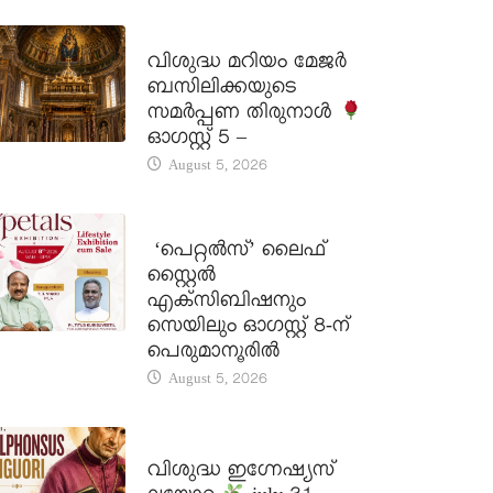
DAILY SAINTS
വിശുദ്ധ മറിയം മേജർ
ബസിലിക്കയുടെ
സമർപ്പണ തിരുനാൾ
ഓഗസ്റ്റ് 5 –
August 5, 2026
LATEST NEWS
‘പെറ്റൽസ്’ ലൈഫ്
സ്റ്റൈൽ
എക്സിബിഷനും
സെയിലും ഓഗസ്റ്റ് 8-ന്
പെരുമാനൂരിൽ
August 5, 2026
DAILY SAINTS
വിശുദ്ധ ഇഗ്നേഷ്യസ്