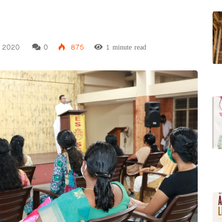
, 2020
0
875
1 minute read