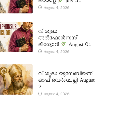
ലയോള
july 31
August 4, 2026
DAILY SAINTS
വിശുദ്ധ
അൽഫോൻസസ്
ലിഗ്വോറി
August 01
August 4, 2026
DAILY SAINTS
വിശുദ്ധ യൂസേബിയസ്
ഓഫ് വെർചെല്ലി August
2
August 4, 2026