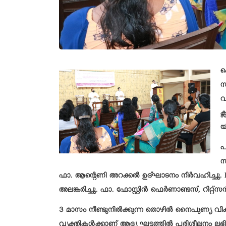
ക
സ
വ
ക
യ
പ
സ
ഫാ. ആന്റെണി അറക്കൽ ഉദ്ഘാടനം നിർവഹിച്ചു. E
അലങ്കരിച്ചു. ഫാ. ഫോസ്റ്റിൻ ഫെർണാണ്ടസ്, റിറ്
3 മാസം നീണ്ടുനിൽക്കുന്ന തൊഴിൽ നൈപുണ്യ വ
വ്യക്തികൾക്കാണ് ആദ്യ ഘട്ടത്തിൽ പരിശീലനം ലഭിക്