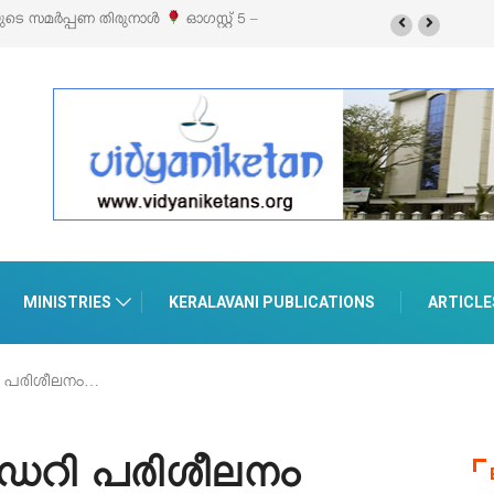
ൽസ്’ ലൈഫ് സ്റ്റൈൽ എക്സിബിഷനും സെയിലും ഓഗസ്റ്റ് 8-ന്
ാനൂരിൽ
MINISTRIES
KERALAVANI PUBLICATIONS
ARTICLE
ി പരിശീലനം…
ിഡറി പരിശീലനം