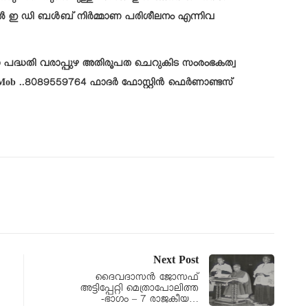
 എൽ ഇ ഡി ബൾബ് നിർമ്മാണ പരിശീലനം എന്നിവ
ാ പദ്ധതി വരാപ്പുഴ അതിരൂപത ചെറുകിട സംരംഭകത്വ
. Mob ..8089559764 ഫാദർ ഫോസ്റ്റിൻ ഫെർണാണ്ടസ്
Next Post
ദൈവദാസൻ ജോസഫ്
അട്ടിപ്പേറ്റി മെത്രാപോലിത്ത
-ഭാഗം – 7 രാജകീയ…