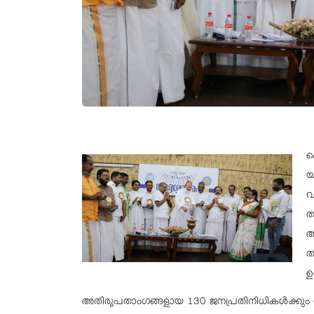
ക
യ
വ
ത
അ
ത
ഉ
അതിരൂപതാംഗങ്ങളായ 130 ജനപ്രതിനിധികൾക്കും