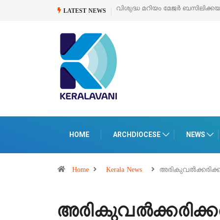
 മേജർ ബസിലിക്കയുടെ സമർപ്പണ തിരുനാൾ
ഓഗസ്റ്റ് 5 –
‘പെറ്റൽസ്’ ലൈഫ്
LATEST NEWS
പെരുമാനൂരിൽ
HOME
ARCHDIOCESE
NEWS
Home
Kerala News
അരികുവൽക്കരിക്ക
അരികുവൽക്കരിക്കപ്