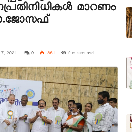
നപ്രതിനിധികൾ മാറണം
ോ.ജോസഫ്
17, 2021
0
851
2 minutes read