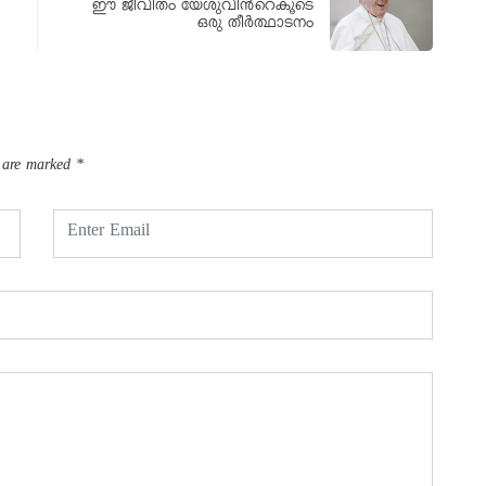
ഈ ജീവിതം യേശുവിന്‍റെകൂടെ
ഒരു തീര്‍ത്ഥാടനം
s are marked
*