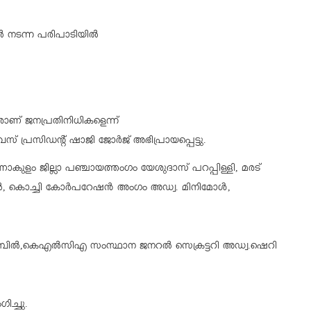
നടന്ന പരിപാടിയിൽ
രാണ് ജനപ്രതിനിധികളെന്ന്
രസിഡൻ്റ് ഷാജി ജോർജ് അഭിപ്രായപ്പെട്ടു.
ജില്ലാ പഞ്ചായത്തംഗം യേശുദാസ് പറപ്പിള്ളി, മരട്
ൽ, കൊച്ചി കോർപറേഷൻ അംഗം അഡ്വ. മിനിമോൾ,
ിൽ,കെഎൽസിഎ സംസ്ഥാന ജനറൽ സെക്രട്ടറി അഡ്വ.ഷെറി
ിച്ചു.