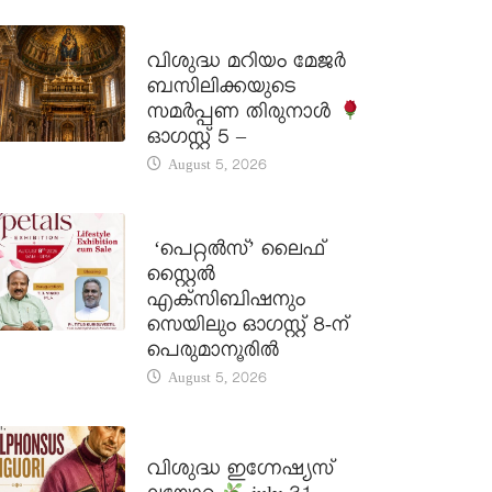
DAILY SAINTS
വിശുദ്ധ മറിയം മേജർ
ബസിലിക്കയുടെ
സമർപ്പണ തിരുനാൾ
ഓഗസ്റ്റ് 5 –
August 5, 2026
LATEST NEWS
‘പെറ്റൽസ്’ ലൈഫ്
സ്റ്റൈൽ
എക്സിബിഷനും
സെയിലും ഓഗസ്റ്റ് 8-ന്
പെരുമാനൂരിൽ
August 5, 2026
DAILY SAINTS
വിശുദ്ധ ഇഗ്നേഷ്യസ്