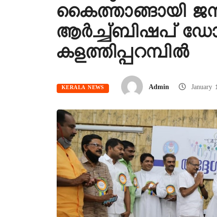
കൈത്താങ്ങായി ജ
ആർച്ച്ബിഷപ് ഡ
കളത്തിപ്പറമ്പിൽ
Admin
January 
KERALA NEWS