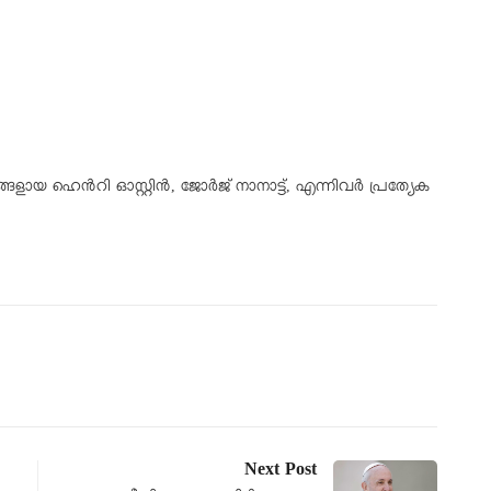
 ഹെൻറി ഓസ്റ്റിൻ, ജോർജ് നാനാട്ട്, എന്നിവർ പ്രത്യേക
Next Post