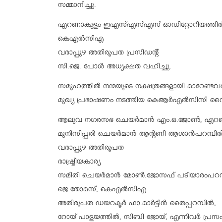
സമ്മാനിച്ചു.
എറണാകുളം ഇഎസ്എസ്എസ് ഓഡിറ്റോറിയത്തിൽ 
കെഎൽസിഎ
വരാപ്പുഴ അതിരൂപത പ്രസിഡൻ്റ്
സി.ജെ. പോൾ അധ്യക്ഷത വഹിച്ചു.
സമൂഹത്തിൽ നന്മയുടെ നക്ഷത്രങ്ങളായി മാറേണ്ടവ
മുഖ്യ പ്രഭാഷണം നടത്തിയ കെആർഎൽസിസി വൈസ് പ്
ആലുവ നഗരസഭ ചെയർമാൻ എം.ഒ.ജോൺ, എറണാകുളം 
മുനിസിപ്പൽ ചെയർമാൻ ആൻ്റണി ആശാൻപറമ്പി
വരാപ്പുഴ അതിരൂപത
രാഷ്ട്രീയകാര്യ
സമിതി ചെയർമാൻ മോൺ.ജോസഫ് പടിയാരംപറമ്പ
ജെ തോമസ്, കെഎൽസിഎ
അതിരൂപത ഡയറക്ടർ ഫാ.മാർട്ടിൻ തൈപ്പറമ്പിൽ,
റോയ് പാളയത്തിൽ, സിബി ജോയ്, എന്നിവർ പ്രസംഗ