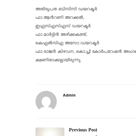
അതിരൂപത ബിസിസി ഡയറക്ടർ
ഫാ.ആൻറണി അറക്കൽ,
ഇഎസ്എസ്എസ് ഡയറക്ടർ
ഫാ.മാർട്ടിൻ അഴിക്കകത്ത്,
കെഎൽസിഎ അസോ.ഡയറക്ടർ
ഫാ.രാജൻ കിഴവന, കൊച്ചി കോർപറേഷൻ അംഗങ്ങളായ
ക്ഷണിതാക്കളായിരുന്നു.
Admin
Previous Post