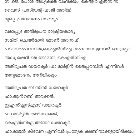
സി.ജെ. പോൾ അധ്യക്ഷത വഹിക്കും. കെആർഎൽസിസി
വൈസ് പ്രസിഡൻ്റ് ഷാജി ജോർജ്
മുഖ്യ പ്രഭാഷണം നടത്തും.
വരാപ്പുഴ അതിരൂപത രാഷ്ട്രീയകാര്യ
സമിതി ചെയർമാൻ മോൺ.ജോസഫ്
പടിയാരംപറമ്പിൽ,കെഎൽസിഎ സംസ്ഥാന ജനറൽ സെക്രട്ടറി
അഡ്വ.ഷെറി ജെ തോമസ്, കെഎൽസിഎ
അതിരൂപത ഡയറക്ടർ ഫാ.മാർട്ടിൻ തൈപ്പറമ്പിൽ എന്നിവർ
അനുമോദനം അറിയിക്കും
അതിരൂപത ബിസിസി ഡയറക്ടർ
ഫാ.ആൻറണി അറക്കൽ,
ഇഎസ്എസ്എസ് ഡയറക്ടർ
ഫാ.മാർട്ടിൻ അഴിക്കകത്ത്,
കെഎൽസിഎ അസോ.ഡയറക്ടർ
ഫാ.രാജൻ കിഴവന എന്നിവർ പ്രത്യേക ക്ഷണിതാക്കളായിരിക്കും.