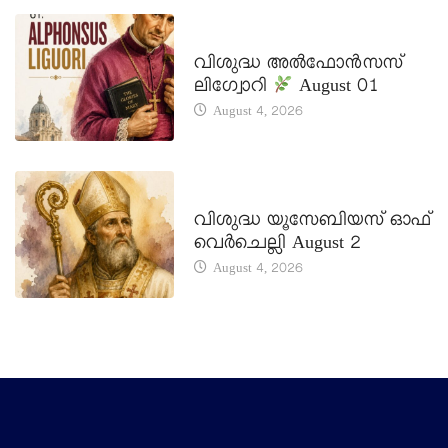
DAILY SAINTS
വിശുദ്ധ അൽഫോൻസസ്
ലിഗ്വോറി
August 01
August 4, 2026
DAILY SAINTS
വിശുദ്ധ യൂസേബിയസ് ഓഫ്
വെർചെല്ലി August 2
August 4, 2026