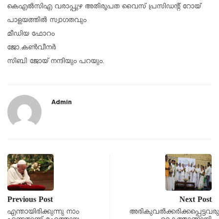
കെഎൽസിഎ വരാപ്പുഴ അതിരൂപത വൈസ് പ്രസിഡൻ്റ് റോയ്
പാളയത്തിൽ സ്വാഗതവും
മീഡിയ ഫോറം
ജോ.കൺവീനർ
സിബി ജോയ് നന്ദിയും പറയും.
Admin
Previous Post
Next Post
എന്തായിരിക്കുന്നു നാം
അരികുവൽക്കരിക്കപ്പെട്ടവര