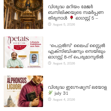
DAILY SAINTS
വിശുദ്ധ മറിയം മേജർ
ബസിലിക്കയുടെ സമർപ്പണ
തിരുനാൾ
ഓഗസ്റ്റ് 5 –
August 5, 2026
LATEST NEWS
‘പെറ്റൽസ്’ ലൈഫ് സ്റ്റൈൽ
എക്സിബിഷനും സെയിലും
ഓഗസ്റ്റ് 8-ന് പെരുമാനൂരിൽ
August 5, 2026
DAILY SAINTS
വിശുദ്ധ ഇഗ്നേഷ്യസ് ലയോള
july 31
August 4, 2026