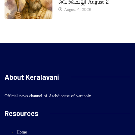
വെർചെല്ലി August 2
August 4, 2026
About Keralavani
Official news channel of Archdiocese of varapoly.
Resources
Home