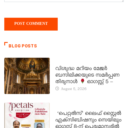
BLOG POSTS
DAILY SAINTS
വിശുദ്ധ മറിയം മേജർ
ബസിലിക്കയുടെ സമർപ്പണ
തിരുനാൾ
ഓഗസ്റ്റ് 5 –
August 5, 2026
LATEST NEWS
‘പെറ്റൽസ്’ ലൈഫ് സ്റ്റൈൽ
എക്സിബിഷനും സെയിലും
ഓഗസ്റ്റ് 8-ന് പെരുമാനൂരിൽ