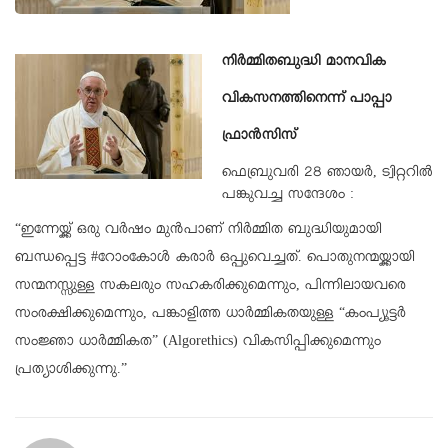
നിർമ്മിതബുദ്ധി മാനവിക
വികസനത്തിനെന്ന് പാപ്പാ
ഫ്രാൻസിസ്
ഫെബ്രുവരി 28 ഞായർ, ട്വിറ്ററിൽ
പങ്കുവച്ച സന്ദേശം :
“ഇന്നേയ്ക്ക് ഒരു വർഷം മുൻപാണ് നിർമ്മിത ബുദ്ധിയുമായി
ബന്ധപ്പെട്ട #റോംകോൾ കരാർ ഒപ്പുവെച്ചത്. പൊതുനന്മയ്ക്കായി
സന്മനസ്സുള്ള സകലരും സഹകരിക്കുമെന്നും, പിന്നിലായവരെ
സംരക്ഷിക്കുമെന്നും, പങ്കാളിത്ത ധാർമ്മികതയുള്ള “കംപ്യൂട്ടര്‍
സംജ്ഞാ ധാർമ്മികത” (Algorethics) വികസിപ്പിക്കുമെന്നും
പ്രത്യാശിക്കുന്നു.”