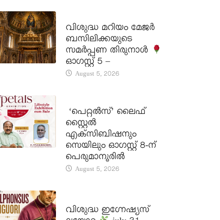
DAILY SAINTS
വിശുദ്ധ മറിയം മേജർ
ബസിലിക്കയുടെ
സമർപ്പണ തിരുനാൾ
ഓഗസ്റ്റ് 5 –
August 5, 2026
LATEST NEWS
‘പെറ്റൽസ്’ ലൈഫ്
സ്റ്റൈൽ
എക്സിബിഷനും
സെയിലും ഓഗസ്റ്റ് 8-ന്
പെരുമാനൂരിൽ
August 5, 2026
DAILY SAINTS
വിശുദ്ധ ഇഗ്നേഷ്യസ്