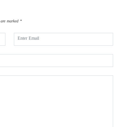
s are marked
*