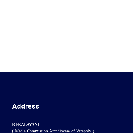
Address
KERALAVANI
( Media Commission Archdiocese of Verapoly )