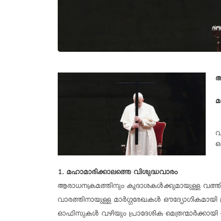
ആ
മ
വ
ഓ
1. മഹാമാരിക്കാലത്തെ വിശുദ്ധവാരം
ആരാധനക്രമത്തിനും കൂദാശകൾക്കുമായുള്ള വത്
വാരത്തിനായുള്ള മാർഗ്ഗരേഖകൾ ഔദ്യോഗികമായി പ്
ഓഫിസുകൾ വഴിയും പ്രാദേശിക മെത്രന്മാർക്കായി ന