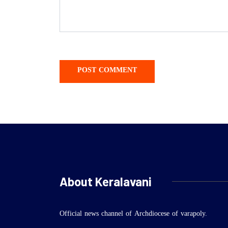
About Keralavani
Official news channel of Archdiocese of varapoly.