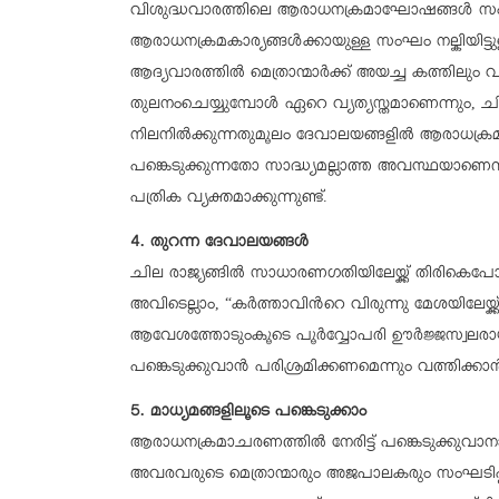
വിശുദ്ധവാരത്തിലെ ആരാധനക്രമാഘോഷങ്ങൾ സംബന്ധി
ആരാധനക്രമകാര്യങ്ങൾക്കായുള്ള സംഘം നല്കിയിട്ടു
ആദ്യവാരത്തിൽ മെത്രാന്മാർക്ക് അയച്ച കത്തിലും വ്യ
തുലനംചെയ്യുമ്പോൾ ഏറെ വ്യത്യസ്തമാണെന്നും,
നിലനില്‍ക്കുന്നതുമൂലം ദേവാലയങ്ങളിൽ ആരാധക്
പങ്കെടുക്കുന്നതോ സാദ്ധ്യമല്ലാത്ത അവസ്ഥയാണെന്ന് 
പത്രിക വ്യക്തമാക്കുന്നുണ്ട്.
4. തുറന്ന ദേവാലയങ്ങൾ
ചില രാജ്യങ്ങിൽ സാധാരണഗതിയിലേയ്ക്ക് തിരികെപോ
അവിടെല്ലാം, “കർത്താവിന്‍റെ വിരുന്നു മേശയിലേയ്
ആവേശത്തോടുംകൂടെ പൂർവ്വോപരി ഊർജ്ജസ്വലരാ
പങ്കെടുക്കുവാൻ പരിശ്രമിക്കണമെന്നും വത്തിക്കാന്‍
5. മാധ്യമങ്ങളിലൂടെ പങ്കെടുക്കാം
ആരാധനക്രമാചരണത്തിൽ നേരിട്ട് പങ്കെടുക്കുവാ
അവരവരുടെ മെത്രാന്മാരും അജപാലകരും സംഘടിപ്പിക്