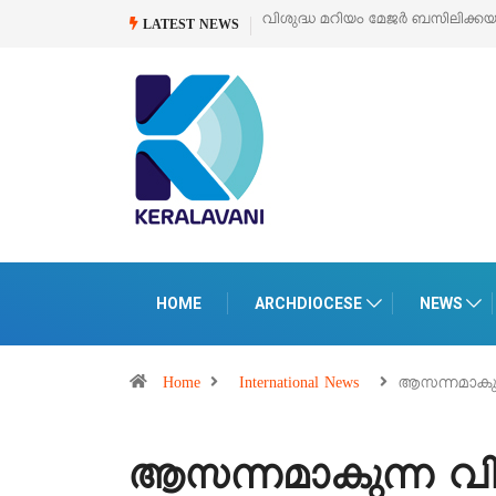
ിക്കയുടെ സമർപ്പണ തിരുനാൾ
ഓഗസ്റ്റ് 5 –
‘പെറ്റൽസ്’ ലൈഫ് സ്റ്റൈൽ എ
LATEST NEWS
പെരുമാനൂരിൽ
HOME
ARCHDIOCESE
NEWS
Home
International News
ആസന്നമാകുന
ആസന്നമാകുന്ന വിശ