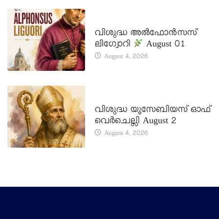
DAILY SAINTS
വിശുദ്ധ അൽഫോൻസസ്
ലിഗ്വോറി
August 01
August 4, 2026
DAILY SAINTS
വിശുദ്ധ യൂസേബിയസ് ഓഫ്
വെർചെല്ലി August 2
August 4, 2026