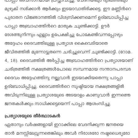
പാപ്പാ അവസാനമായി പ്രസ്താവിച്ചു. വേദനയിലും ദുഃഖത്തിലും
മുഴുകി നശിക്കാൻ ആർക്കും ഇടയാവാതിരിക്കട്ടെ. ഈ മണ്ണിന്‍റെ
പുരാതന വിജ്ഞാനത്തിൽ വിശ്വസിക്കണമെന്ന് ഉദ്ബോധിപ്പിച്ച
പാപ്പാ അബ്രാഹത്തിന്‍റെ മാതൃക ചൂണ്ടിക്കാട്ടി. ഊർ
ദേശത്തുനിന്നും എല്ലാം ഉപേക്ഷിച്ചു പോകേണ്ടിവന്നപ്പോഴും
അദ്ദേഹം ദൈവത്തിലുള്ള പ്രത്യാശ കൈവെടിയാതെ
ജീവിതത്തിൽ മുന്നോട്ടുതന്നെ ചരിച്ചുവെന്ന് ചൂണ്ടിക്കാട്ടി. (റോമ.
4, 18). ദൈവത്തിൽ അർപ്പിച്ച അബ്രാഹത്തിന്‍റെ പ്രത്യാശയാണ്
ചരിത്രത്തിൽ നക്ഷത്രങ്ങൾപോലെ സമ്പന്നമായ സന്താനപരമ്പര
ദൈവം അദ്ദേഹത്തിനു നല്കുവാൻ ഇടയാക്കിയതെന്നു പാപ്പാ
ഉദ്ബോധിപ്പിച്ചു. ദൈവത്തിന്‍റെ സൃഷ്ടിയായ നക്ഷത്രങ്ങളിൽ
അവിടുന്നിലുള്ള പ്രത്യാശയുടെ അടയാളം കാണുവാൻ ഇന്നത്തെ
ജനതകൾക്കും സാധിക്കട്ടെയെന്ന് പാപ്പാ ആശംസിച്ചു.
പ്രത്യാശയുടെ തീർത്ഥാടകൻ
ഏതാനും വർഷങ്ങളായി ഇറാക്കിലെ വേദനിക്കുന്ന ജനതയെ
താൻ മനസ്സിലേറ്റുന്നതെങ്കിലും അവർ നിരാശരോ നഷ്ടധൈര്യരോ