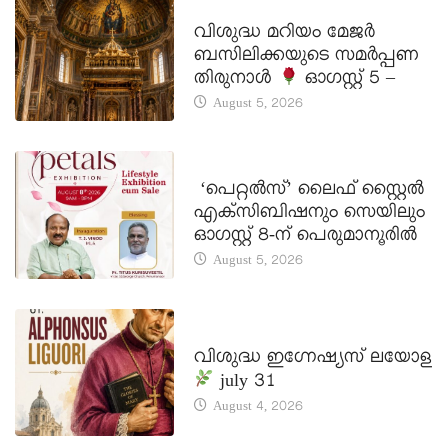
DAILY SAINTS
വിശുദ്ധ മറിയം മേജർ
ബസിലിക്കയുടെ സമർപ്പണ
തിരുനാൾ
ഓഗസ്റ്റ് 5 –
August 5, 2026
LATEST NEWS
‘പെറ്റൽസ്’ ലൈഫ് സ്റ്റൈൽ
എക്സിബിഷനും സെയിലും
ഓഗസ്റ്റ് 8-ന് പെരുമാനൂരിൽ
August 5, 2026
DAILY SAINTS
വിശുദ്ധ ഇഗ്നേഷ്യസ് ലയോള
july 31
August 4, 2026