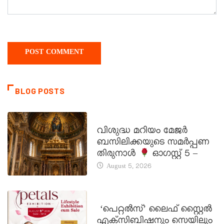
BLOG POSTS
DAILY SAINTS
വിശുദ്ധ മറിയം മേജർ
ബസിലിക്കയുടെ സമർപ്പണ
തിരുനാൾ
ഓഗസ്റ്റ് 5 –
August 5, 2026
LATEST NEWS
‘പെറ്റൽസ്’ ലൈഫ് സ്റ്റൈൽ
എക്സിബിഷനും സെയിലും