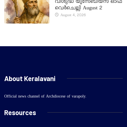
വിശുദ്ധ യൂസേബിയസ് ഓഫ്
വെർചെല്ലി August 2
August 4, 2026
About Keralavani
Official news channel of Archdiocese of varapoly.
Resources