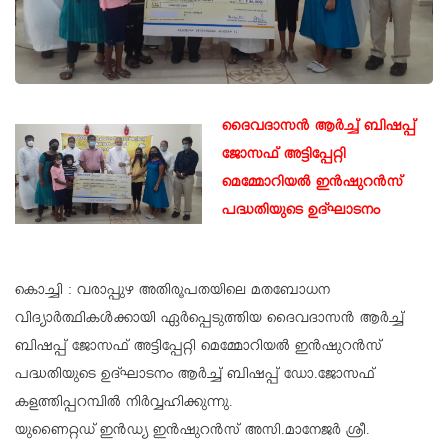
ദൈവദാസൻ ആർച്ച് ബിഷപ്പ്
ജോസഫ് അട്ടിപ്പേറ്റി
മെമ്മോറിയൽ ഇൻഷുറൻസ്
പദ്ധതിയുടെ ഉദ്ഘാടനം
കൊച്ചി : വരാപ്പുഴ അതിരൂപതയിലെ മതബോധന
വിദ്യാർത്ഥികൾക്കായി ഏർപ്പെടുത്തിയ ദൈവദാസൻ ആർച്ച്
ബിഷപ്പ് ജോസഫ് അട്ടിപ്പേറ്റി മെമ്മോറിയൽ ഇൻഷുറൻസ്
പദ്ധതിയുടെ ഉദ്ഘാടനം ആർച്ച് ബിഷപ്പ് ഡോ.ജോസഫ്
കളത്തിപ്പറമ്പിൽ നിർവ്വഹിക്കുന്നു.
യുണൈറ്റഡ് ഇൻഡ്യ ഇൻഷുറൻസ് അസി.മാനേജർ ശ്രീ.