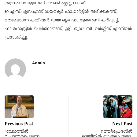
അബ്രഹാം ജോസഫ് ചെക്ക് ഏറ്റു വാങ്ങി.
ഇ.എസ്.എസ്.എസ്.ഡയറക്ടർ ഫാ.മാർട്ടിൻ അഴീക്കകത്ത്,
മതബോധന കമ്മീഷൻ ഡയറക്ടർ ഫാ.ആൻറണി കരിപ്പാട്ട്,
ഫാ.ഫോസ്റ്റിൻ ഫെർണാണ്ടസ്, ശ്രീ. ജൂഡ്. സി. വർഗ്ഗീസ് എന്നിവർ
പ്രസംഗിച്ചു.
Admin
Previous Post
Next Post
“വേഗത്തിൽ
ഉത്തർപ്രേദശിൽ