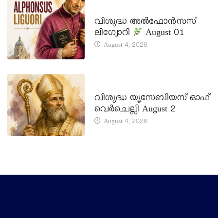
DAILY SAINTS
വിശുദ്ധ അൽഫോൻസസ്
ലിഗ്വോറി
August 01
August 4, 2026
DAILY SAINTS
വിശുദ്ധ യൂസേബിയസ് ഓഫ്
വെർചെല്ലി August 2
August 4, 2026