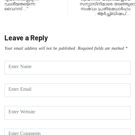
രൂപാന്തരപ്പെടുന്ന
ട്രെയിനിൽ യാത്രചെയ്യവേ
വംശീയതയെന്ന
സന്യാസിനിമാരെ തടഞ്ഞുവെ
വൈറസ്…”
സംഭവം പ്രതിഷേധാർഹം
: ആർച്ച്ബിഷപ്…
Leave a Reply
Your email address will not be published.
Required fields are marked
*