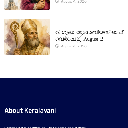
August 4, 2026
DAILY SAINTS
വിശുദ്ധ യൂസേബിയസ് ഓഫ്
വെർചെല്ലി August 2
August 4, 2026
About Keralavani