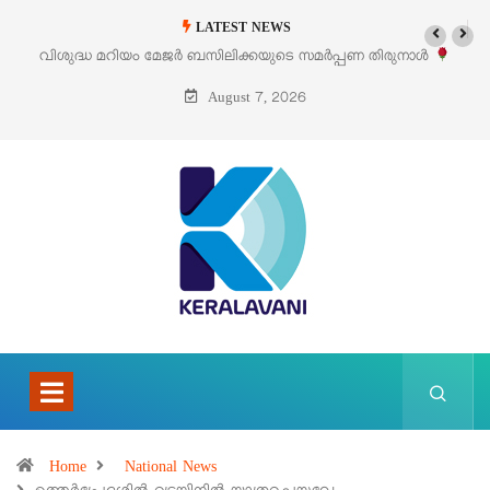
LATEST NEWS
 സമർപ്പണ തിരുനാൾ
‘പെറ്റൽസ്’ ലൈഫ് സ്റ്റൈൽ എക്സിബിഷനും സെയി
പെരുമാനൂരിൽ
August 7, 2026
Home
National News