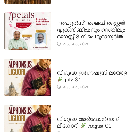
LATEST NEWS
‘പെറ്റൽസ്’ ലൈഫ് സ്റ്റൈൽ
എക്സിബിഷനും സെയിലും
ഓഗസ്റ്റ് 8-ന് പെരുമാനൂരിൽ
August 5, 2026
DAILY SAINTS
വിശുദ്ധ ഇഗ്നേഷ്യസ് ലയോള
july 31
August 4, 2026
DAILY SAINTS
വിശുദ്ധ അൽഫോൻസസ്
ലിഗ്വോറി
August 01