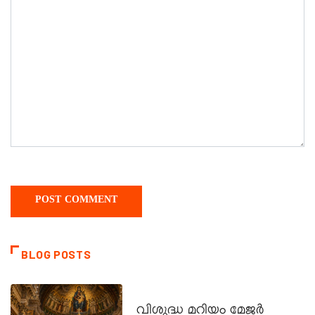
BLOG POSTS
DAILY SAINTS
വിശുദ്ധ മറിയം മേജർ