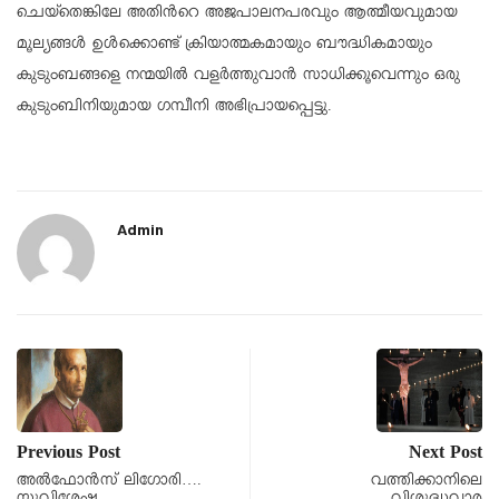
ചെയ്തെങ്കിലേ അതിന്‍റെ അജപാലനപരവും ആത്മീയവുമായ
മൂല്യങ്ങൾ ഉൾക്കൊണ്ട് ക്രിയാത്മകമായും ബൗദ്ധികമായും
കുടുംബങ്ങളെ നന്മയിൽ വളർത്തുവാൻ സാധിക്കൂവെന്നും ഒരു
കുടുംബിനിയുമായ ഗമ്പീനി അഭിപ്രായപ്പെട്ടു.
Admin
Previous Post
Next Post
അൽഫോൻസ് ലിഗോരി….
വത്തിക്കാനിലെ