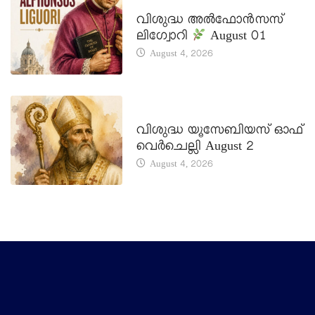
DAILY SAINTS
വിശുദ്ധ അൽഫോൻസസ്
ലിഗ്വോറി
August 01
August 4, 2026
DAILY SAINTS
വിശുദ്ധ യൂസേബിയസ് ഓഫ്
വെർചെല്ലി August 2
August 4, 2026