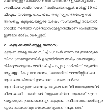
വേണ്ടിയുള്ള വത്തിക്കാൻ സംഘത്തിന്‍റെ ഉപകാര്യദർശി,
ഗബ്രിയേല ഗമ്പീനോയാണ് അഭിപ്രായപ്പെട്ടത്. മാർച്ച് 19-ന്,
വിശുദ്ധ യൗസേപ്പിതാവിന്‍റെ തിരുനാളിന് ആഗോള സഭ
ആരംഭിച്ച കുടുംബങ്ങളുടെ വർഷം സംബന്ധിച്ച് തലേനാൾ
റോമിൽ നടത്തിയ വാർത്താസമ്മേളനത്തിലാണ് ഗംബ്രിയേല
ഇങ്ങനെ അഭിപ്രായപ്പെട്ടത്.
2. കുടുംബങ്ങൾക്കുള്ള സമ്മാനം
കുടുംബങ്ങളെ സംബന്ധിച്ച് 2016-ൽ നടന്ന മെത്രാന്മാരുടെ
സിനഡുസമ്മേളനത്തിൽ ഉരുത്തിരിഞ്ഞ അഭിപ്രായങ്ങളേയും
നിർദ്ദേശങ്ങളേയും അധികരിച്ച് പാപ്പാ ഫ്രാൻസിസ് ഒരുക്കിയ
അപ്പസ്തോലിക പ്രബോധനം, “അമോരിസ് ലെത്തീസ്സിയ”യെ
ആധാരമാക്കിയാണ് ഇത്തവണ കുടുംബവർഷം
ആചരിക്കപ്പെടുന്നതെന്ന പ്രത്യേകത ഗമ്പീനി സമ്മേളനത്തിൽ
വിശദമാക്കി. . അതിനാൽ “സ്നേഹത്തിന്‍റെ ആനന്ദം” എന്ന
പാപ്പായുടെ പ്രബോധനവും, കുടുംബ നവീകരണപദ്ധതികളും
ഏറെ ഫലപ്രദവും മനോഹരവുമാണെന്നും, അത്