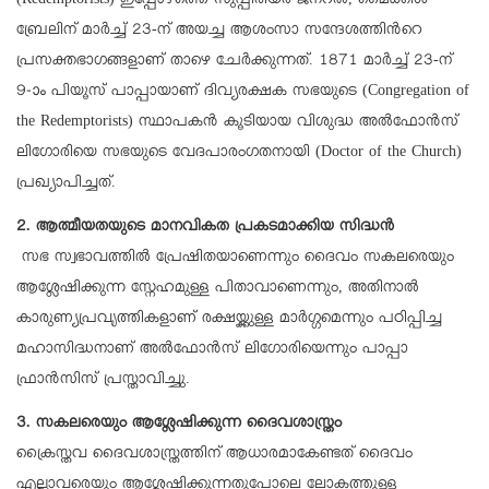
(Redemptorists) ഇപ്പോഴത്തെ സുപ്പീരിയർ ജനറൽ, മൈക്കിൾ
ബ്രേലിന് മാർച്ച് 23-ന് അയച്ച ആശംസാ സന്ദേശത്തിന്‍റെ
പ്രസക്തഭാഗങ്ങളാണ് താഴെ ചേർക്കുന്നത്. 1871 മാർച്ച് 23-ന്
9-ാം പിയൂസ് പാപ്പായാണ് ദിവ്യരക്ഷക സഭയുടെ (Congregation of
the Redemptorists) സ്ഥാപകൻ കൂടിയായ വിശുദ്ധ അൽഫോൻസ്
ലിഗോരിയെ സഭയുടെ വേദപാരംഗതനായി (Doctor of the Church)
പ്രഖ്യാപിച്ചത്.
2. ആത്മീയതയുടെ മാനവികത പ്രകടമാക്കിയ സിദ്ധൻ
സഭ സ്വഭാവത്തിൽ പ്രേഷിതയാണെന്നും ദൈവം സകലരെയും
ആശ്ലേഷിക്കുന്ന സ്നേഹമുള്ള പിതാവാണെന്നും, അതിനാൽ
കാരുണ്യപ്രവൃത്തികളാണ് രക്ഷയ്ക്കുള്ള മാർഗ്ഗമെന്നും പഠിപ്പിച്ച
മഹാസിദ്ധനാണ് അൽഫോൻസ് ലിഗോരിയെന്നും പാപ്പാ
ഫ്രാൻസിസ് പ്രസ്താവിച്ചു.
3. സകലരെയും ആശ്ലേഷിക്കുന്ന ദൈവശാസ്ത്രം
ക്രൈസ്തവ ദൈവശാസ്ത്രത്തിന് ആധാരമാകേണ്ടത് ദൈവം
എല്ലാവരെയും ആശ്ലേഷിക്കുന്നതുപോലെ ലോകത്തുള്ള