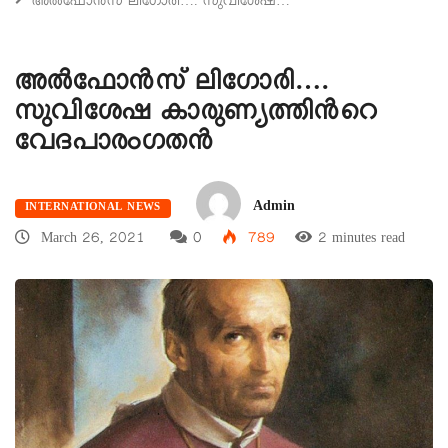
അൽഫോൻസ് ലിഗോരി…. സുവിശേഷ…
അൽഫോൻസ് ലിഗോരി….
സുവിശേഷ കാരുണ്യത്തിന്‍റെ
വേദപാരംഗതൻ
Admin
INTERNATIONAL NEWS
March 26, 2021
0
789
2 minutes read