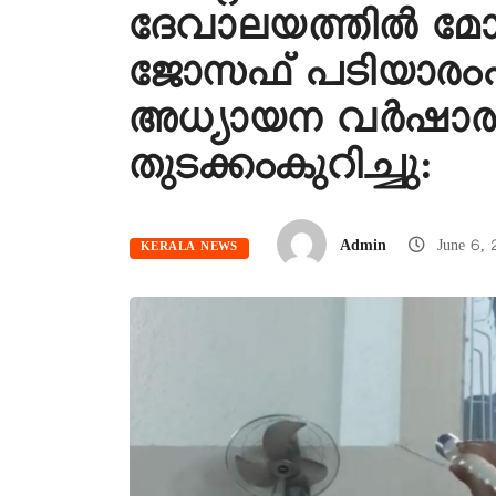
ദേവാലയത്തിൽ മ
ജോസഫ് പടിയാര
അധ്യായന വർഷാരം
തുടക്കംകുറിച്ചു:
Admin
June 6,
KERALA NEWS