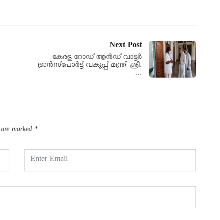
Next Post
കേരള റോഡ് ആൻഡ് വാട്ടർ
ട്രാൻസ്‌പോർട്ട് വകുപ്പ് മന്ത്രി ശ്രീ.
…
s are marked
*