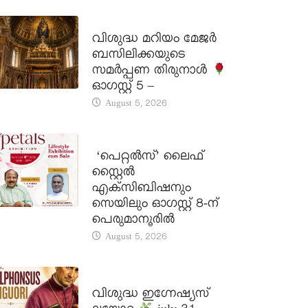
DAILY SAINTS
വിശുദ്ധ മറിയം മേജർ
ബസിലിക്കയുടെ
സമർപ്പണ തിരുനാൾ
ഓഗസ്റ്റ് 5 –
August 5, 2026
LATEST NEWS
‘പെറ്റൽസ്’ ലൈഫ്
സ്റ്റൈൽ
എക്സിബിഷനും
സെയിലും ഓഗസ്റ്റ് 8-ന്
പെരുമാനൂരിൽ
August 5, 2026
DAILY SAINTS
വിശുദ്ധ ഇഗ്നേഷ്യസ്