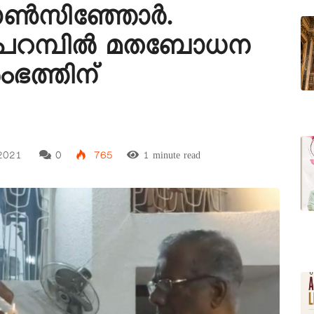
ോൺസിഞ്ഞോർ.
ംപറമ്പിൽ മതബോധന
ഭത്തിന്
 2021
0
765
1 minute read