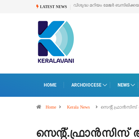
സിലിക്കയുടെ സമർപ്പണ തിരുനാൾ
ഓഗസ്റ്റ് 5 –
‘പെറ്റൽസ്’ ലൈഫ് സ്റ്റൈ
LATEST NEWS
പെരുമാനൂരിൽ
HOME
ARCHDIOCESE
NEWS
Home
Kerala News
സെന്റ്.ഫ്രാൻസിസ
സെന്റ്.ഫ്രാൻസിസ്