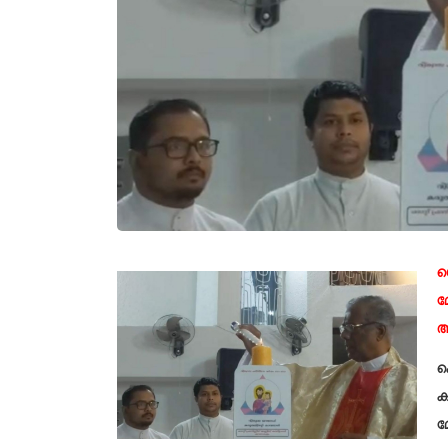
സ
മ
അ
ക
ക
മ