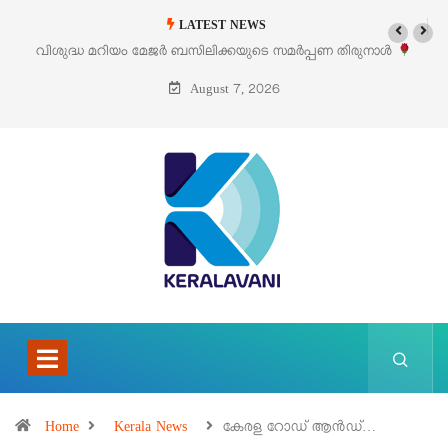
LATEST NEWS
 മറിയം മേജർ ബസിലിക്കയുടെ സമർപ്പണ തിരുനാൾ
‘പെറ്റൽസ്’ ലൈഫ
ഓഗസ്റ്റ് 5 –
August 7, 2026
Home
Kerala News
കേരള റോഡ് ആൻഡ്…