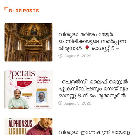
BLOG POSTS
DAILY SAINTS
വിശുദ്ധ മറിയം മേജർ
ബസിലിക്കയുടെ സമർപ്പണ
തിരുനാൾ
ഓഗസ്റ്റ് 5 –
August 5, 2026
LATEST NEWS
‘പെറ്റൽസ്’ ലൈഫ് സ്റ്റൈൽ
എക്സിബിഷനും സെയിലും
ഓഗസ്റ്റ് 8-ന് പെരുമാനൂരിൽ
August 5, 2026
DAILY SAINTS
വിശുദ്ധ ഇഗ്നേഷ്യസ് ലയോള