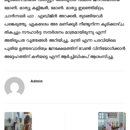
കൂടിക്കാഴ്ചയിൽ വരാപ്പുഴ അതിരൂപത വികാർ ജനറൽമാരായ
മോൺ. മാത്യു കല്ലിങ്കൽ, മോൺ. മാത്യു ഇലഞ്ഞിമിറ്റം,
ചാൻസലർ ഫാ . എബിജിൻ അറക്കൽ, തുടങ്ങിയവർ
പങ്കെടുത്തു. ഏകദേശം അര മണിക്കൂർ നീണ്ടുനിന്ന കൂടിക്കാഴ്ച
തികച്ചും സൗഹാർദ്ദ സന്ദർശനം മാത്രമായിരുന്നു എന്ന്
അതിരൂപത വൃത്തങ്ങൾ അറിയിച്ചു. മന്ത്രി എന്ന പദവിയിലെ
പുതിയ ഉത്തരവാദിത്വം ജനക്ഷേമത്തിന് വേണ്ടി വിനിയോഗിക്കാൻ
അദ്ദേഹത്തിന് കഴിയട്ടെ എന്ന് ആർച്ച്ബിഷപ് ആശംസിച്ചു.
Admin