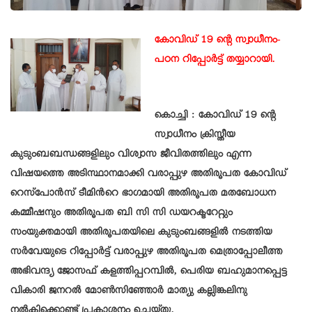
കോവിഡ് 19 ന്റെ സ്വാധീനം-
പഠന റിപ്പോർട്ട്‌ തയ്യാറായി.
കൊച്ചി : കോവിഡ് 19 ന്റെ
സ്വാധീനം ക്രിസ്തീയ
കുടുംബബന്ധങ്ങളിലും വിശ്വാസ ജീവിതത്തിലും എന്ന
വിഷയത്തെ അടിസ്ഥാനമാക്കി വരാപ്പുഴ അതിരൂപത കോവിഡ്
റെസ്പോൻസ് ടീമിൻറെ ഭാഗമായി അതിരൂപത മതബോധന
കമ്മീഷനും അതിരൂപത ബി സി സി ഡയറക്ടറേറ്റും
സംയുക്തമായി അതിരൂപതയിലെ കുടുംബങ്ങളിൽ നടത്തിയ
സർവേയുടെ റിപ്പോർട്ട് വരാപ്പുഴ അതിരൂപത മെത്രാപ്പോലീത്ത
അഭിവന്ദ്യ ജോസഫ് കളത്തിപ്പറമ്പിൽ, പെരിയ ബഹുമാനപ്പെട്ട
വികാരി ജനറൽ മോൺസിഞ്ഞോർ മാത്യു കല്ലിങ്കലിനു
നൽകിക്കൊണ്ട് പ്രകാശനം ചെയ്തു.