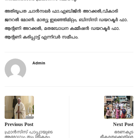
അതിരൂപത ചാൻസലർ ഫാ.എബിജിൻ അറക്കൽ,വികാരി
ജനറൽ മോൺ. മാത്യു ഇലഞ്ഞിമിറ്റം, ബിസിസി ഡയറക്ടർ ഫാ.
ആന്റണി അറക്കൽ, മതബോധന കമ്മീഷൻ ഡയറക്ടർ ഫാ.
ആന്റണി കരിപ്പാട്ട് എന്നിവർ സമീപം.
Admin
Previous Post
Next Post
ഫ്രാൻസിസ് പാപ്പായുടെ
ഭരണകൂട
ആരോഗ്യം തൃപ്തികരം….
ഭീകരതക്കെതിരെ