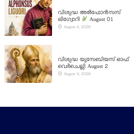
DAILY SAINTS
വിശുദ്ധ അൽഫോൻസസ്
ലിഗ്വോറി
August 01
August 4, 2026
DAILY SAINTS
വിശുദ്ധ യൂസേബിയസ് ഓഫ്
വെർചെല്ലി August 2
August 4, 2026