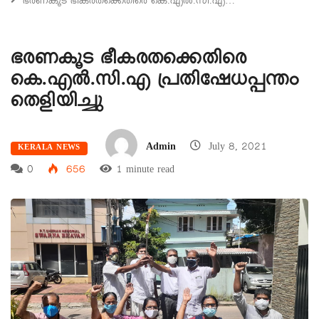
ഭരണകൂട ഭീകരതക്കെതിരെ കെ.എൽ.സി.എ…
ഭരണകൂട ഭീകരതക്കെതിരെ
കെ.എൽ.സി.എ പ്രതിഷേധപ്പന്തം
തെളിയിച്ചു
Admin
July 8, 2021
KERALA NEWS
0
656
1 minute read