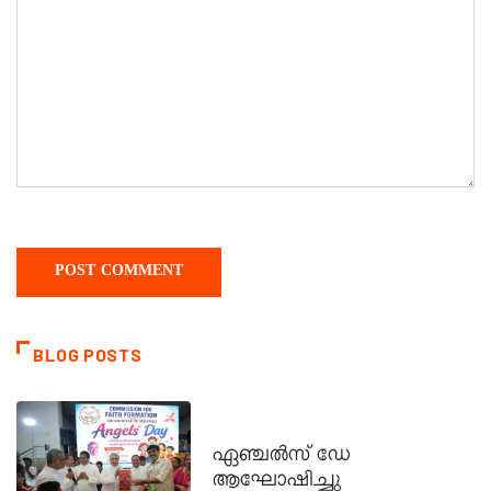
BLOG POSTS
CATECHISM - VERAPOLY
ഏഞ്ചൽസ് ഡേ
ആഘോഷിച്ചു