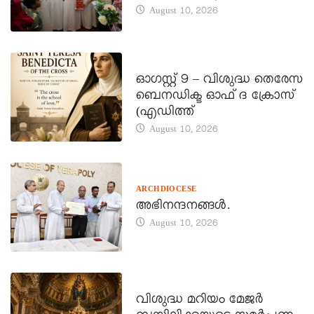
August 10, 2026
DAILY SAINTS
ഓഗസ്റ്റ് 9 – വിശുദ്ധ തെരേസ
ബെനഡിക്ട ഓഫ് ദ ക്രോസ്
(എഡിത്ത്
August 10, 2026
ARCHDIOCESE
അഭിനന്ദനങ്ങൾ.
August 10, 2026
DAILY SAINTS
വിശുദ്ധ മറിയം മേജർ