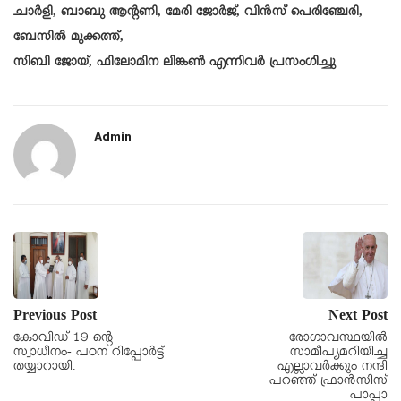
ചാർളി, ബാബു ആൻ്റണി, മേരി ജോർജ്, വിൻസ് പെരിഞ്ചേരി,
ബേസിൽ മുക്കത്ത്,
സിബി ജോയ്, ഫിലോമിന ലിങ്കൺ എന്നിവർ പ്രസംഗിച്ചു
Admin
Previous Post
Next Post
കോവിഡ് 19 ന്റെ
രോഗാവസ്ഥയിൽ
സ്വാധീനം- പഠന റിപ്പോർട്ട്‌
സാമീപ്യമറിയിച്ച
തയ്യാറായി.
എല്ലാവർക്കും നന്ദി
പറഞ്ഞ് ഫ്രാൻസിസ്
പാപ്പാ