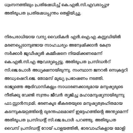
ധ്വംസനത്തിലും പ്രതിഷേധിച്ച് കെ.എൽ.സി.എവരാപ്പുഴ
അതിരൂപത പ്രതിഷേധപ്പന്തം തെളിയിച്ചു.
നിരപരാധിയായ വന്ദ്യ വൈദികൻ എൻ.ഐ.എ കസ്റ്റഡിയിൽ
മരണപ്പെടാനുണ്ടായ സാഹചര്യം അന്വേഷിക്കാൻ കേന്ദ്ര
സർക്കാർ ജുഡീഷ്യൽ കമ്മീഷനെ നിയമിക്കണമെന്ന്
കെ.എൽ.സി.എ ആവശ്യപ്പെട്ടു. അതിരൂപത പ്രസിഡൻറ്
സി.ജെ.പോൾ അധ്യക്ഷനായിരുന്നു.
സംസ്ഥാന ജനറൽ സെക്രട്ടറി
അഡ്വ.ഷെറി.ജെ. തോമസ് മുഖ്യ പ്രഭാഷണം നടത്തി.
രാജ്യത്തെ ആദിവാസികളും സാധാരണക്കാരുമായ മനുഷ്യരുടെ
നീതിക്കു വേണ്ടി സ്വന്തം ജീവൻ ത്യജിച്ച മഹാമനുഷ്യനായിരുന്നു
ഫാ.സ്റ്റാൻസ്വാമി. ഭരണകൂട ഭീകരതയുടെ മനുഷ്യത്വരഹിതമായ
കടന്നുകയറ്റത്തിൻ്റെ ദുരന്തഫലമാണ് ഇദ്ദേഹത്തിൻ്റെ അന്ത്യമെന്ന്
അതിരൂപത പ്രസിഡൻ്റ് സി.ജെ.പോൾ പറഞ്ഞു. അതിരൂപത
വൈസ് പ്രസിഡൻ്റ് റോയ് പാളയത്തിൽ, ഭാരവാഹികളായ മോളി