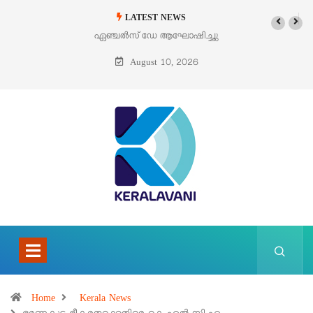
LATEST NEWS
ഏഞ്ചൽസ് ഡേ ആഘോഷിച്ചു
ഓഗസ്റ്റ് 9 – വിശുദ്ധ തെരേസ
ബെനഡിക്ട ഓഫ് ദ ക്രോസ്
August 10, 2026
(എഡിത്ത് സ്റ്റൈൻ)
Home
Kerala News