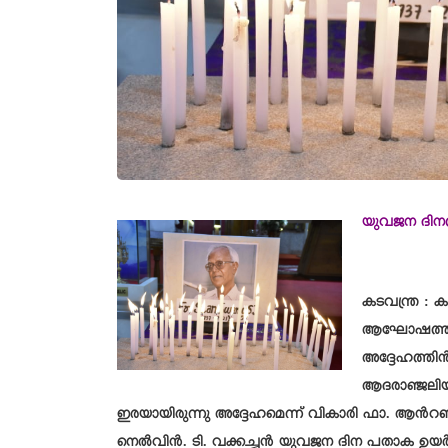
യുവജന ദിനത്
കടവന്ത്ര : 
ആഘോഷത്തിൽ 
അദ്ദേഹത്തിൻ
ആദരാഞ്ജലിയർ
ഇരയായിരുന്നു അദ്ദേഹമെന്ന് വികാരി ഫാ. ആൻ
നെൽവിൻ. ടി. വക്കച്ചൻ യുവജന ദിന പതാക ഉയ