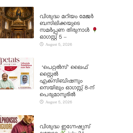
DAILY SAINTS
വിശുദ്ധ മറിയം മേജർ
ബസിലിക്കയുടെ
സമർപ്പണ തിരുനാൾ
ഓഗസ്റ്റ് 5 –
August 5, 2026
LATEST NEWS
‘പെറ്റൽസ്’ ലൈഫ്
സ്റ്റൈൽ
എക്സിബിഷനും
സെയിലും ഓഗസ്റ്റ് 8-ന്
പെരുമാനൂരിൽ
August 5, 2026
DAILY SAINTS
വിശുദ്ധ ഇഗ്നേഷ്യസ്