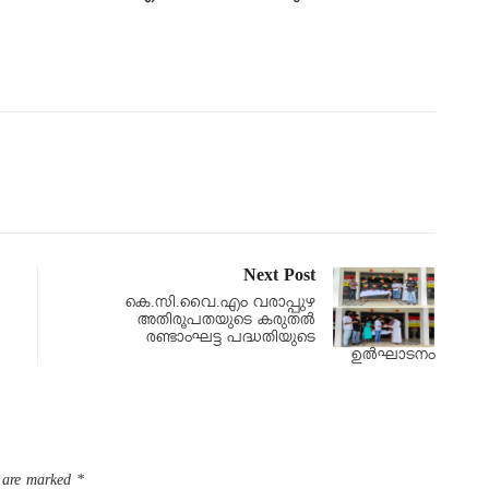
Next Post
കെ.സി.വൈ.എം വരാപ്പുഴ
അതിരൂപതയുടെ കരുതൽ
രണ്ടാംഘട്ട പദ്ധതിയുടെ
ഉൽഘാടനം
s are marked
*