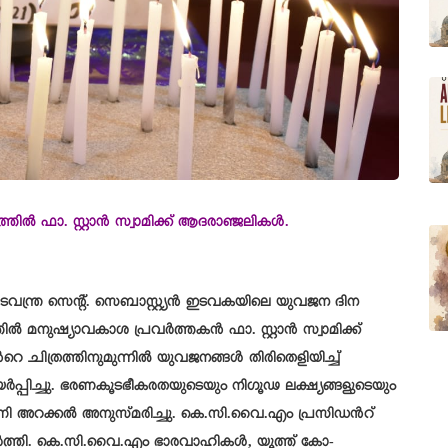
തിൽ ഫാ. സ്റ്റാൻ സ്വാമിക്ക് ആദരാഞ്ജലികൾ.
കടവന്ത്ര സെന്റ്. സെബാസ്റ്റ്യൻ ഇടവകയിലെ യുവജന ദിന
മനുഷ്യാവകാശ പ്രവർത്തകൻ ഫാ. സ്റ്റാൻ സ്വാമിക്ക്
റെ ചിത്രത്തിനുമുന്നിൽ യുവജനങ്ങൾ തിരിതെളിയിച്ച്
പ്പിച്ചു. ഭരണകൂടഭീകരതയുടെയും നിഗൂഢ ലക്ഷ്യങ്ങളുടെയും
റണി അറക്കൽ അനുസ്മരിച്ചു. കെ.സി.വൈ.എം പ്രസിഡൻറ്
ർത്തി. കെ.സി.വൈ.എം ഭാരവാഹികൾ, യൂത്ത് കോ-