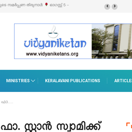
് 5 –
‘പെറ്റൽസ്’ ലൈഫ് സ്റ്റൈൽ എക്സിബിഷനും സെയിലും ഓഗസ്റ്റ് 8-ന്
പെരുമാനൂരിൽ
MINISTRIES
KERALAVANI PUBLICATIONS
ARTICLE
ൽ ഫാ.…
 സ്റ്റാൻ സ്വാമിക്ക്