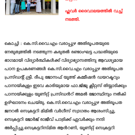
ഫ്ലവർ ദൈവാലയത്തിൽ വച്ച്
നടത്തി.
കൊച്ചി : കെ.സി.വൈ.എം വരാപ്പുഴ അതിരൂപതയുടെ
നേതൃത്വത്തിൽ നടത്തുന്ന കരുതൽ രണ്ടാംഘട്ട പദ്ധതിയുടെ
ഭാഗമായി വിദ്യാർത്ഥികൾക്ക് വിദ്യാഭ്യാസത്തിനു ആവശ്യമായ
പഠന ഉപകരണങ്ങൾ കെ.സി.വൈ.എം വരാപ്പുഴ അതിരൂപത
പ്രസിഡൻ്റ് ശ്രീ. ദീപു ജോസഫ് യൂത്ത് കമ്മീഷൻ ഡയറക്ടറും
പാനായികുളം ഇടവ കാരിയുമായ ഫാ.ജിജു ക്ലീറ്റസ് തിയ്യാടിക്കും
പാനായിക്കുളം യൂണിറ്റ് പ്രസിഡൻറ് അമൽ ജോസ്ഥിനും നൽകി
ഉദ്ഘാടനം ചെയ്തു. കെ.സി.വൈ.എം വരാപ്പുഴ അതിരൂപത
ജനറൽ സെക്രട്ടറി മിമിൽ വർഗീസ് സ്വാഗതം ആശംസിച്ചു,
സെക്രട്ടറി ജോർജ് രാജീവ് പാട്രിക്ക് ഏവർക്കും നന്ദി
അർപ്പിച്ചു.സെക്രട്ടറിസ്മിത ആൻറണി, യൂണിറ്റ് സെക്രട്ടറി