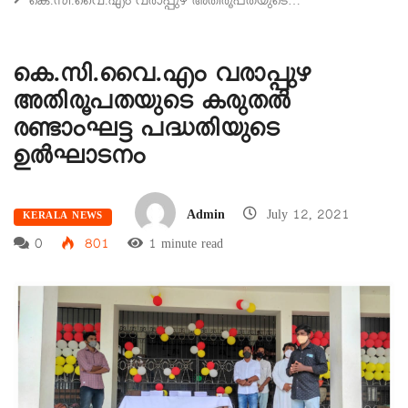
കെ.സി.വൈ.എം വരാപ്പുഴ അതിരൂപതയുടെ…
കെ.സി.വൈ.എം വരാപ്പുഴ
അതിരൂപതയുടെ കരുതൽ
രണ്ടാംഘട്ട പദ്ധതിയുടെ
ഉൽഘാടനം
Admin
July 12, 2021
KERALA NEWS
0
801
1 minute read