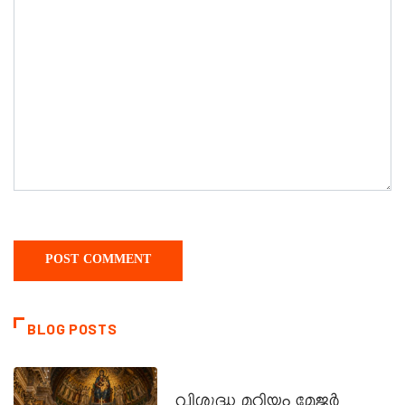
BLOG POSTS
DAILY SAINTS
വിശുദ്ധ മറിയം മേജർ