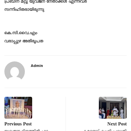
പ്രബീന മറ്റു യുവജന നേതാക്കൾ എന്നിവർ
സന്നിഹിതരായിരുന്നു
കെ.സി.വൈ.എം
വരാപ്പുഴ അതിരൂപത
Admin
Previous Post
Next Post