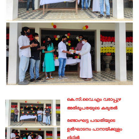
കെ.സി.വൈ.എം വരാപ്പുഴ
അതിരൂപതയുടെ കരുതൽ
രണ്ടാംഘട്ട പദ്ധതിയുടെ
ഉൽഘാടനം പാനായിക്കുളം
ലിറ്റിൽ