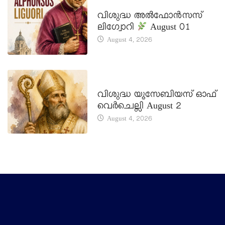
DAILY SAINTS
വിശുദ്ധ അൽഫോൻസസ്
ലിഗ്വോറി
August 01
August 4, 2026
DAILY SAINTS
വിശുദ്ധ യൂസേബിയസ് ഓഫ്
വെർചെല്ലി August 2
August 4, 2026