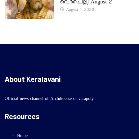
വെർചെല്ലി August 2
August 4, 2026
About Keralavani
Official news channel of Archdiocese of varapoly.
Resources
Home