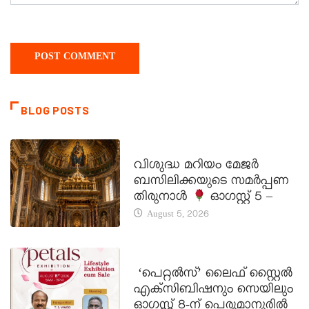
BLOG POSTS
DAILY SAINTS
വിശുദ്ധ മറിയം മേജർ
ബസിലിക്കയുടെ സമർപ്പണ
തിരുനാൾ
ഓഗസ്റ്റ് 5 –
August 5, 2026
LATEST NEWS
‘പെറ്റൽസ്’ ലൈഫ് സ്റ്റൈൽ
എക്സിബിഷനും സെയിലും
ഓഗസ്റ്റ് 8-ന് പെരുമാനൂരിൽ