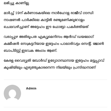
ലഭിച്ചു കാണില്ല.
മാർച്ച് 19ന് കർണാടകയിലെ നഗർഹോള രാജീവ് ഗാന്ധി
നാഷണൽ പാർക്കിലെ കാട്ടിൽ രണ്ടുമണിക്കൂറോളം
ചെലവഴിച്ചാണ് അദ്ദേഹം ഈ ഫോട്ടോ പകർത്തിയത്
വരാപ്പുഴ അതിരൂപത എക്യൂമെനിസം ആൻഡ് ഡയലോഗ്
കമ്മീഷൻ സെക്രട്ടറിയായ ഇദ്ദേഹം പാലാരിവട്ടം സെന്റ്. ജോൺ
ബാപ്ടിസ്റ്റ് ഇടവക അംഗം ആണ്.
കേരള വൈദ്യുതി ബോർഡ് ഉദ്യോഗസ്ഥനായ ഇദ്ദേഹം മട്ടുപ്പാവ്
കൃഷിയിലും എഴുത്തുകാരനെന്ന നിലയിലും പ്രസിദ്ധനാണ്
Admin