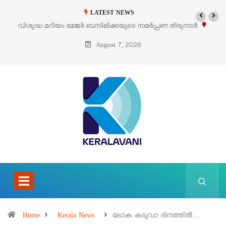
LATEST NEWS
കയുടെ സമർപ്പണ തിരുനാൾ
‘പെറ്റൽസ്’ ലൈഫ് സ്റ്റൈൽ എക്സിബിഷനും
5 –
പെരുമാനൂരിൽ
August 7, 2026
Home
Kerala News
ലോക കടുവാ ദിനത്തിൽ…