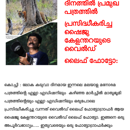
ദിനത്തിൽ പ്രമുഖ
പത്രത്തിൽ
പ്രസിദ്ധീകരിച്ച
ഷൈജു
കേളന്തറയുടെ
വൈൽഡ്
ലൈഫ്
ഫോട്ടോ:
കൊച്ചി : ലോക കടുവാ ദിനമായ ഇന്നലെ മലയാള മനോരമ
പത്രത്തിന്റെ എല്ലാ എഡിഷനിലും കഴിഞ്ഞ മാർച്ചിൽ മാതൃഭൂമി
പത്രത്തിന്റെയും എല്ലാ എഡിഷനിലും ഒരുപോലെ
പ്രസിദ്ധീകരിച്ചു വന്നത് വൈൽഡ് ലൈഫ് ഫോട്ടോഗ്രാഫർ ആയ
ഷൈജു കേളന്തറയുടെ വൈൽഡ് ലൈഫ് ഫോട്ടോ. ഇങ്ങനെ ഒരു
അപൂർവഭാഗ്യം….. ഇതുവരെയും ഒരു ഫോട്ടോഗ്രാഫർക്കും