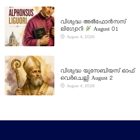
DAILY SAINTS
വിശുദ്ധ അൽഫോൻസസ്
ലിഗ്വോറി
August 01
August 4, 2026
DAILY SAINTS
വിശുദ്ധ യൂസേബിയസ് ഓഫ്
വെർചെല്ലി August 2
August 4, 2026