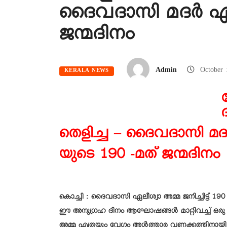
ദൈവദാസി മദർ ഏലീ
ജന്മദിനം
Admin
October
KERALA NEWS
തെളിച്ച – ദൈവദാസി മദ
യുടെ 190 -മത് ജന്മദിനം
കൊച്ചി : ദൈവദാസി ഏലീശ്വാ അമ്മ ജനിച്ചിട്
ഈ അനുഗ്രഹ ദിനം ആഘോഷങ്ങൾ മാറ്റിവച്ച് ഒരു 
അമ്മ എത്രയും വേഗം അൾത്താര വണക്കത്തിനായി ഉയർത