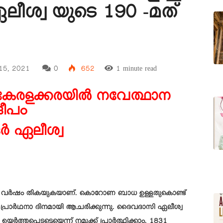
ശ്വ യുടെ 190 -മത്
 15, 2021
0
652
1 minute read
കേരളക്കരയിൽ നവേത്ഥാന
ദീപം
ർ ഏലീശ്വ
ട് 190 വർഷം തികയുകയാണ്. കൊറോണ ബാധ ഉള്ളതുകൊണ്ട്
പ്രാർഥനാ ദിനമായി ആചരിക്കുന്നു. ദൈവദാസി ഏലീശ്വ
്തപ്പെടട്ടെയെന്ന് നമുക്ക് പ്രാർത്ഥിക്കാം. 1831