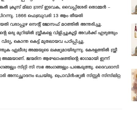
ൽ ക്രൂസ് മിലാ ഗ്രസ് ഇടവക, വൈപ്പിശേരി തൊമ്മൻ –
പിറന്നു. 1866 ഫെബ്രുവരി 13 ആം തീയതി
തി വരാപ്പുഴ സെന്റ് ജോസഫ് മഠത്തിൽ അന്തരിച്ചു.
െ ഒരു മുറിയിൽ സ്ത്രീകളെ വിളിച്ചുകൂട്ടി അവർക്ക് എഴുത്തും
, കൊന്ത കെട്ട് മുതലായവ പഠിപ്പിച്ചു.
്തുക ഏലീശ്വ അമ്മയുടെ ലക്ഷ്യമായിരുന്നു. കേരളത്തിൽ സ്ത്രീ
വ അമ്മയാണ്. ജന്മദിന ആഘോഷത്തിന്റെ ഭാഗമായി ഇന്ന്
ംഗങ്ങളും സിറ്റി സി സഭ അംഗങ്ങളും പങ്കെടുത്തു. ദൈവദാസി
 അനാച്ഛാദനം ചെയ്തു. പ്രൊവിൻഷ്യൽ സിസ്റ്റർ സിസിലിറ്റ