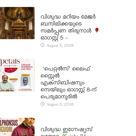
DAILY SAINTS
വിശുദ്ധ മറിയം മേജർ
ബസിലിക്കയുടെ
സമർപ്പണ തിരുനാൾ
ഓഗസ്റ്റ് 5 –
August 5, 2026
LATEST NEWS
‘പെറ്റൽസ്’ ലൈഫ്
സ്റ്റൈൽ
എക്സിബിഷനും
സെയിലും ഓഗസ്റ്റ് 8-ന്
പെരുമാനൂരിൽ
August 5, 2026
DAILY SAINTS
വിശുദ്ധ ഇഗ്നേഷ്യസ്