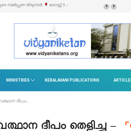
യുടെ സമർപ്പണ തിരുനാൾ
ഓഗസ്റ്റ് 5 –
MINISTRIES
KERALAVANI PUBLICATIONS
ARTICLE
േത്ഥാന ദീപം…
ത്ഥാന ദീപം തെളിച്ച –