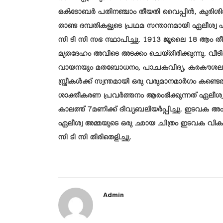
ഒൿടോബർ പതിനഞ്ചാം തീയതി വൈപ്പിൻ, കുരിശിങ്ക
താണ്ട ദമ്പതികളുടെ പ്രഥമ സന്താനമായി ഏലീശ്വ 
സി ടി സി സഭ സ്ഥാപിച്ചു. 1913 ജൂലൈ 18 ആം തീയ
മൃതദേഹം അവിടെ അടക്കം ചെയ്തിരിക്കുന്നു. വീടിന്റ
വായനയും മതബോധനം, പാചകവിദ്യ, കരകൗശല വിദ്യ
സ്ത്രീകൾക്ക് സ്വന്തമായി ഒരു വരുമാനമാർഗം കണ്ടെത
ശാക്തീകരണ പ്രവർത്തനം ആരംഭിക്കുന്നത് ഏലീശ്
കാലത്ത് 7മണിക്ക് ദിവ്യബലിയർപ്പിച്ചു. ഇടവക അ
ഏലീശ്വ അമ്മയുടെ ഒരു ഛായ ചിത്രം ഇടവക വികാരി
സി ടി സി തിരിതെളിച്ചു.
Admin