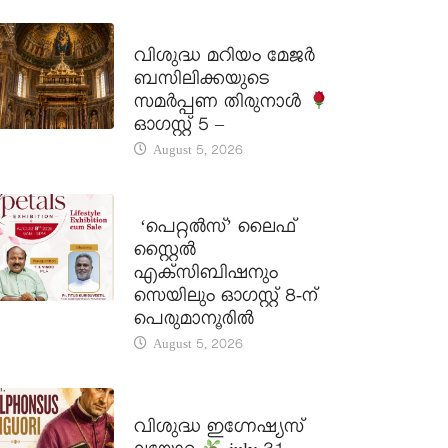
DAILY SAINTS
വിശുദ്ധ മറിയം മേജർ
ബസിലിക്കയുടെ
സമർപ്പണ തിരുനാൾ
ഓഗസ്റ്റ് 5 –
August 5, 2026
LATEST NEWS
‘പെറ്റൽസ്’ ലൈഫ്
സ്റ്റൈൽ
എക്സിബിഷനും
സെയിലും ഓഗസ്റ്റ് 8-ന്
പെരുമാനൂരിൽ
August 5, 2026
DAILY SAINTS
വിശുദ്ധ ഇഗ്നേഷ്യസ്