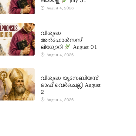
ലയോള
july 31
August 4, 2026
DAILY SAINTS
വിശുദ്ധ
അൽഫോൻസസ്
ലിഗ്വോറി
August 01
August 4, 2026
DAILY SAINTS
വിശുദ്ധ യൂസേബിയസ്
ഓഫ് വെർചെല്ലി August
2
August 4, 2026