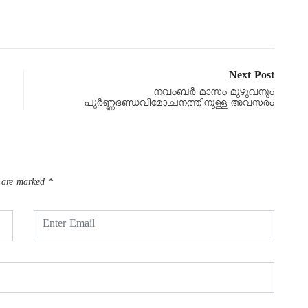
Next Post
നവംബർ മാസം മുഴുവനും
പൂർണ്ണദണ്ഡവിമോചനത്തിനുള്ള അവസരം
s are marked
*