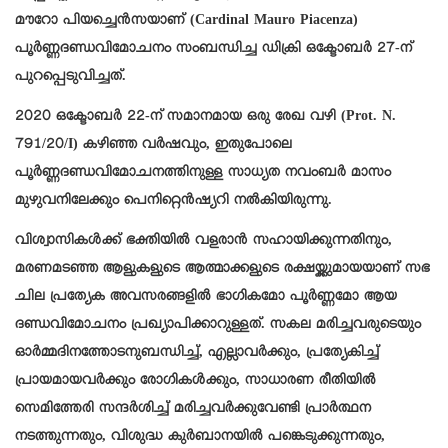
മൗറോ പിയച്ചെൻസയാണ് (Cardinal Mauro Piacenza)
പൂർണ്ണദണ്ഡവിമോചനം സംബന്ധിച്ച ഡിക്രി ഒക്ടോബർ 27-ന്
പുറപ്പെടുവിച്ചത്.
2020 ഒക്ടോബർ 22-ന് സമാനമായ ഒരു രേഖ വഴി (Prot. N.
791/20/I) കഴിഞ്ഞ വർഷവും, ഇതുപോലെ
പൂർണ്ണദണ്ഡവിമോചനത്തിനുള്ള സാധ്യത നവംബർ മാസം
മുഴുവനിലേക്കും പെനിറ്റെൻഷ്യറി നൽകിയിരുന്നു.
വിശ്വാസികൾക്ക് ഭക്തിയിൽ വളരാൻ സഹായിക്കുന്നതിനും,
മരണമടഞ്ഞ ആളുകളുടെ ആത്മാക്കളുടെ രക്ഷയ്ക്കുമായയാണ് സഭ
ചില പ്രത്യേക അവസരങ്ങളിൽ ഭാഗികമോ പൂർണ്ണമോ ആയ
ദണ്ഡവിമോചനം പ്രഖ്യാപിക്കാറുള്ളത്. സകല മരിച്ചവരുടെയും
ഓർമ്മദിനത്തോടനുബന്ധിച്ച്, എല്ലാവർക്കും, പ്രത്യേകിച്ച്
പ്രായമായവർക്കും രോഗികൾക്കും, സാധാരണ രീതിയിൽ
സെമിത്തേരി സന്ദർശിച്ച് മരിച്ചവർക്കുവേണ്ടി പ്രാർത്ഥന
നടത്തുന്നതും, വിശുദ്ധ കുർബാനയിൽ പങ്കെടുക്കുന്നതും,