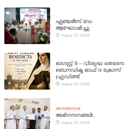
CATECHISM - VERAPOLY
ഏഞ്ചൽസ് ഡേ
ആഘോഷിച്ചു
August 10, 2026
DAILY SAINTS
ഓഗസ്റ്റ് 9 – വിശുദ്ധ തെരേസ
ബെനഡിക്ട ഓഫ് ദ ക്രോസ്
(എഡിത്ത്
August 10, 2026
ARCHDIOCESE
അഭിനന്ദനങ്ങൾ.
August 10, 2026