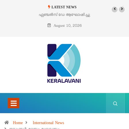
LATEST NEWS
ഏഞ്ചൽസ് ഡേ ആഘോഷിച്ചു
ഓഗസ്റ്റ് 9 – വിശുദ്ധ തെരേസ
ബെനഡിക്ട ഓഫ് ദ ക്രോസ്
August 10, 2026
(എഡിത്ത് സ്റ്റൈൻ)
Home
International News