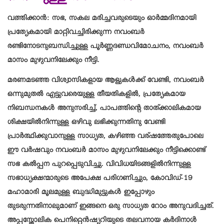
വത്തിക്കാൻ: സഭ, സകല മരിച്ചവരുടെയും ഓർമ്മദിനമായി
പ്രത്യേകമായി മാറ്റിവച്ചിരിക്കുന്ന നവംബർ
രണ്ടിനോടനുബന്ധിച്ചുള്ള പൂർണ്ണദണ്ഡവിമോചനം, നവംബർ
മാസം മുഴുവനിലേക്കും നീട്ടി.
മരണമടഞ്ഞ വിശ്വാസികളായ ആളുകൾക്ക് വേണ്ടി, നവംബർ
ഒന്നുമുതൽ എട്ടുവരെയുള്ള തീയതികളിൽ, പ്രത്യേകമായ
നിബന്ധനകൾ അനുസരിച്ച്, പാപത്തിന്റെ താത്ക്കാലികമായ
ശിക്ഷയിൽനിന്നുള്ള ഒഴിവു ലഭിക്കുന്നതിനു വേണ്ടി
പ്രാർത്ഥിക്കുവാനുള്ള സാധ്യത, കഴിഞ്ഞ വര്ഷത്തേതുപോലെ
ഈ വർഷവും നവംബർ മാസം മുഴുവനിലേക്കും നീട്ടിക്കൊണ്ട്
സഭ കൽപ്പന പുറപ്പെടുവിച്ചു. വിവിധയിടങ്ങളിൽനിന്നുള്ള
സഭാധ്യക്ഷന്മാരുടെ അപേക്ഷ പരിഗണിച്ചും, കോവിഡ്-19
മഹാമാരി മൂലമുള്ള ബുദ്ധിമുട്ടുകൾ ഇപ്പോഴും
തുടരുന്നതിനാലുമാണ് ഇങ്ങനെ ഒരു സാധ്യത റോം അനുവദിച്ചത്.
അപ്പസ്തോലിക പെനിറ്റെൻഷ്യറിയുടെ തലവനായ കർദിനാൾ