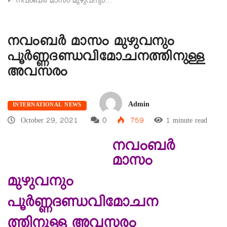
നവംബർ മാസം മുഴുവനും…
നവംബർ മാസം മുഴുവനും
പൂർണ്ണദണ്ഡവിമോചനത്തിനുള്ള
അവസരം
Admin
INTERNATIONAL NEWS
October 29, 2021
0
759
1 minute read
നവംബർ
മാസം
മുഴുവനും
പൂർണ്ണദണ്ഡവിമോചന
ത്തിനുള്ള അവസരം