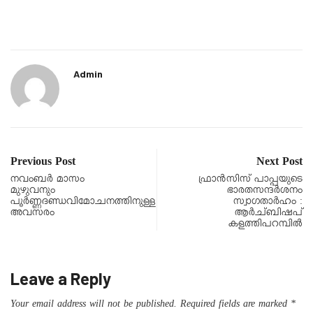
Admin
Previous Post
Next Post
നവംബർ മാസം
ഫ്രാൻസിസ് പാപ്പയുടെ
മുഴുവനും
ഭാരതസന്ദർശനം
പൂർണ്ണദണ്ഡവിമോചനത്തിനുള്ള
സ്വാഗതാർഹം :
അവസരം
ആർച്ബിഷപ്
കളത്തിപറമ്പിൽ
Leave a Reply
Your email address will not be published.
Required fields are marked
*