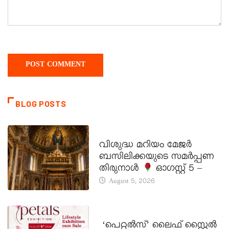
BLOG POSTS
DAILY SAINTS
വിശുദ്ധ മറിയം മേജർ
ബസിലിക്കയുടെ സമർപ്പണ
തിരുനാൾ
ഓഗസ്റ്റ് 5 –
August 5, 2026
LATEST NEWS
‘പെറ്റൽസ്’ ലൈഫ് സ്റ്റൈൽ