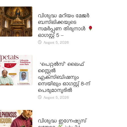
DAILY SAINTS
വിശുദ്ധ മറിയം മേജർ
ബസിലിക്കയുടെ
സമർപ്പണ തിരുനാൾ
ഓഗസ്റ്റ് 5 –
August 5, 2026
LATEST NEWS
‘പെറ്റൽസ്’ ലൈഫ്
സ്റ്റൈൽ
എക്സിബിഷനും
സെയിലും ഓഗസ്റ്റ് 8-ന്
പെരുമാനൂരിൽ
August 5, 2026
DAILY SAINTS
വിശുദ്ധ ഇഗ്നേഷ്യസ്