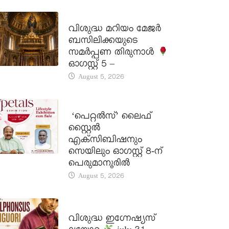
DAILY SAINTS
വിശുദ്ധ മറിയം മേജർ
ബസിലിക്കയുടെ
സമർപ്പണ തിരുനാൾ
ഓഗസ്റ്റ് 5 –
August 5, 2026
LATEST NEWS
‘പെറ്റൽസ്’ ലൈഫ്
സ്റ്റൈൽ
എക്സിബിഷനും
സെയിലും ഓഗസ്റ്റ് 8-ന്
പെരുമാനൂരിൽ
August 5, 2026
DAILY SAINTS
വിശുദ്ധ ഇഗ്നേഷ്യസ്