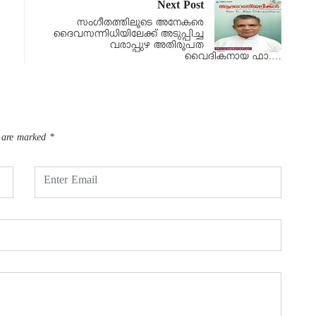
Next Post
സംഗീതത്തിലൂടെ അനേകരെ
ദൈവസന്നിധിയിലേക്ക് അടുപ്പിച്ച
വരാപ്പുഴ അതിരൂപത
വൈദികനായ ഫാ.…
s are marked
*