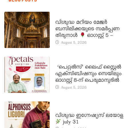
DAILY SAINTS
വിശുദ്ധ മറിയം മേജർ
ബസിലിക്കയുടെ സമർപ്പണ
തിരുനാൾ
ഓഗസ്റ്റ് 5 –
August 5, 2026
LATEST NEWS
‘പെറ്റൽസ്’ ലൈഫ് സ്റ്റൈൽ
എക്സിബിഷനും സെയിലും
ഓഗസ്റ്റ് 8-ന് പെരുമാനൂരിൽ
August 5, 2026
DAILY SAINTS
വിശുദ്ധ ഇഗ്നേഷ്യസ് ലയോള
july 31