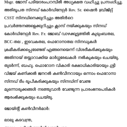
Msgr. ജോസ് പടിയാരംപറമ്പിൽ അധ്യക്ഷത വഹിച്ചു പ്രസംഗിച്ചു.
അതിരൂപത സിനഡ് കോർഡിനേറ്റർ Rev. Sr. ഷൈൻ ബ്രിജിറ്റ്
CSST സിനഡിനെക്കുറിച്ചും അതിൻറെ
പ്രവർത്തനങ്ങളെക്കുറിച്ചും ക്ലാസ് നയിക്കുകയും സിനഡ്
കോർഡിനേറ്റർ Rev. Fr. ജോബ് വാഴക്കൂട്ടത്തിൽ കുടുംബതല,
BCC-തല , ഇടവകതല, ഫെറോനാതല സിനഡുകൾ
ക്രമീകരിക്കപ്പെടേണ്ടത് എങ്ങനെയെന്ന് വിശദീകരിക്കുകയും
അതിനായ് തയ്യാറാക്കിയ മാർഗ്ഗരേഖകൾ നൽകുകയും ചെയ്തു.
തുടർന്ന്, ബഹു. ഫൊറോന വികാരി രക്ഷാധികാരിയായും ശ്രീ
വിജയ് കണിക്കൽ ജനറൽ കൺവീനറായും ഒന്നാം ഫെറോനാ
സിനഡ് ടീം രൂപീകരിക്കുകയും സിനഡിന് വേണ്ട
മുന്നൊരുക്കങ്ങൾ നടത്തുവാൻ വേണ്ടുന്ന പ്രാരംഭനടപടികൾ
ആരംഭിക്കുകയും ചെയ്തു.
ജോയിന്റ് കൺവീനർമാർ:
ലാലു കടവന്ത്ര,