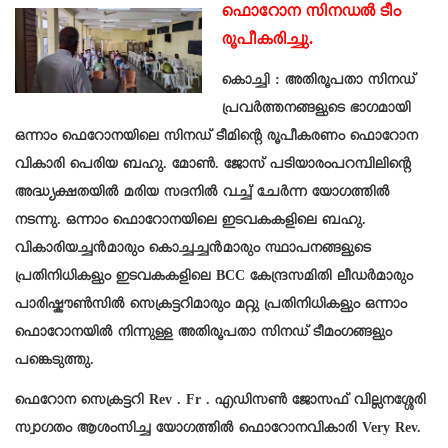
ഫൊറോന സിനഡൽ
ടീം
രൂപീകരിച്ചു.
കൊച്ചി : അതിരൂപതാ സിനഡ്
പ്രവർത്തനങ്ങളുടെ ഭാഗമായി
ഒന്നാം ഫെറോനയിലെ സിനഡ് ടീമിന്റെ രൂപീകരണം ഫൊറോന
വികാരി പെരിയ ബഹു. മോൺ. ജോസ് പടിയാരംപറമ്പിലിന്റെ
അദ്ധ്യക്ഷതയിൽ മരിയ സദനിൽ വച്ച് ചേർന്ന യോഗത്തിൽ
നടന്നു. ഒന്നാം ഫൊറോനയിലെ ഇടവകകളിലെ ബഹു.
വികാരിയച്ചൻമാരും കൊച്ചച്ചൻമാരും സ്ഥാപനങ്ങളുടെ
പ്രതിനിധികളും ഇടവകകളിലെ BCC കേന്ദ്രസമിതി ലീഡർമാരും
പാരിഷ്കൗൺസിൽ സെക്രട്ടറിമാരും മറ്റു പ്രതിനിധികളും ഒന്നാം
ഫൊറോനയിൽ നിന്നുള്ള അതിരൂപതാ സിനഡ് ടീമംഗങ്ങളും
പങ്കെടുത്തു.
ഫെറോന സെക്രട്ടറി Rev . Fr . എഡിസൺ ജോസഫ് വില്ലനശ്ശേരി
സ്വാഗതം ആശംസിച്ച യോഗത്തിൽ ഫൊറോനവികാരി Very Rev.