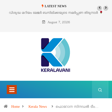
LATEST NEWS
പണ തിരുനാൾ
‘പെറ്റൽസ്’ ലൈഫ് സ്റ്റൈൽ എക്സിബിഷനും സെയിലും ഓഗ
പെരുമാനൂരിൽ
August 7, 2026
Home
Kerala News
ഫൊറോന സിനഡൽ ടീം…