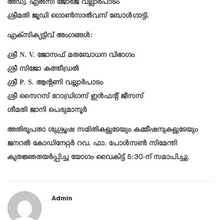
അഡ്വ. എൽസി ജോർജ് വല്ലാർപാടം
ശ്രീമതി ജൂഡി ഗൊൺസാൽവസ് ബോൾഗാട്ടി.
എക്സിക്യട്ടിവ് അംഗങ്ങൾ:
ശ്രീ N. V. ജോസഫ്
മതബോധന വിഭാഗം
ശ്രീ സിജോ കത്തീഡ്രൽ
ശ്രീ P. S. ആന്റണി വല്ലാർപാടം
ശ്രീ സൈറസ് റോഡ്രിഗസ് ഇൻഫന്റ് ജീസസ്
ശീമതി ജാനി പെരുമാനൂർ
അതിരൂപതാ ശുശ്രൂഷ സമിതികളുടേയും കമ്മീഷനുകളുടേയും
ജനറൽ കോഡിനേറ്റർ റവ. ഫാ. പോൾസൺ സിമേന്തി
കൃതജ്ഞതയർപ്പിച്ച യോഗം വൈകിട്ട് 5:30-ന് സമാപിച്ചു.
Admin