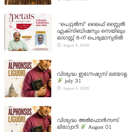
LATEST NEWS
‘പെറ്റൽസ്’ ലൈഫ് സ്റ്റൈൽ
എക്സിബിഷനും സെയിലും
ഓഗസ്റ്റ് 8-ന് പെരുമാനൂരിൽ
August 5, 2026
DAILY SAINTS
വിശുദ്ധ ഇഗ്നേഷ്യസ് ലയോള
july 31
August 4, 2026
DAILY SAINTS
വിശുദ്ധ അൽഫോൻസസ്
ലിഗ്വോറി
August 01