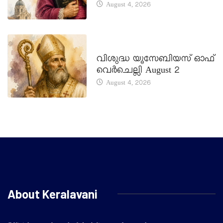
August 4, 2026
DAILY SAINTS
വിശുദ്ധ യൂസേബിയസ് ഓഫ്
വെർചെല്ലി August 2
August 4, 2026
About Keralavani