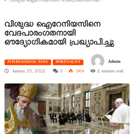
വിശുദ്ധ ഐറേനിയസിനെ വേദപാരംഗതനായി…
വിശുദ്ധ ഐറേനിയസിനെ
വേദപാരംഗതനായി
ഔദ്യോഗികമായി പ്രഖ്യാപിച്ചു
Admin
INTERNATIONAL NEWS
SPIRITUALITY
January 25, 2022
0
964
2 minutes read