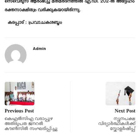
സെവെരൂസ് ആരംഭിച്ച മതമർദനത്തിൽ എ.ഡി. 202-ൽ അദ്ദേഹം
രക്തസാക്ഷിത്വം വരിക്കുകയായിരിന്നു.
കടപ്പാട് : പ്രവാചകശബ്ദം
Admin
Previous Post
Next Post
കെഎൽസിഎ വരാപ്പുഴ
ന്യൂനപക്ഷ
അതിരൂപത ജനറൽ
വിദ്യാർത്ഥികൾക്ക്
കൗൺസിൽ സംഘടിപ്പിച്ചു
സ്കോളർഷിപ്പ്