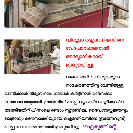
വിശുദ്ധ ഐറേനിയസിനെ
വേദപാരംഗതനായി
ഔദ്യോഗികമായി
പ്രഖ്യാപിച്ചു
വത്തിക്കാന്‍ : വിശുദ്ധരുടെ
നാമകരണത്തിനു വേണ്ടിയുള്ള
വത്തിക്കാന്‍ തിരുസംഘം തലവൻ കർദ്ദിനാൾ മാർസലോ
സെമറാറോയുമായി ഫ്രാൻസിസ് പാപ്പ വ്യാഴാഴ്ച കൂടിക്കാഴ്ച
നടത്തിയതിന് പിന്നാലെ രണ്ടാം നൂറ്റാണ്ടിലെ ദൈവശാസ്ത്രജ്ഞനും
മെത്രാനും രക്തസാക്ഷിയുമായ ഐറേനിയസിനെ (ഇരണേവൂസ്‌)
‘ഐക്യത്തിന്റെ
പാപ്പ വേദപാരംഗതനായി പ്രഖ്യാപിച്ചു.