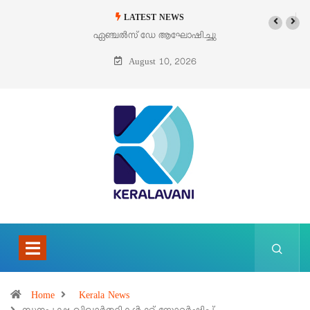
LATEST NEWS
ൽസ് ഡേ ആഘോഷിച്ചു
ഓഗസ്റ്റ് 9 – വിശുദ്ധ തെരേസ
ബെനഡിക്ട ഓഫ് ദ ക്രോസ്
August 10, 2026
(എഡിത്ത് സ്റ്റൈൻ)
Home
Kerala News