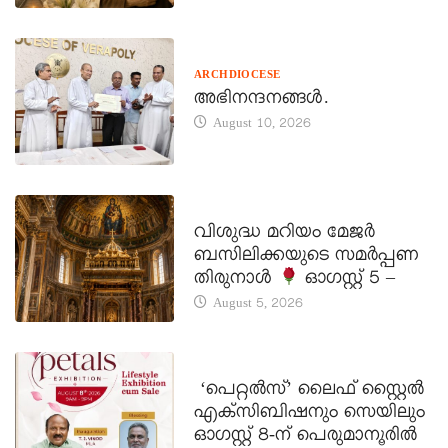
ARCHDIOCESE
അഭിനന്ദനങ്ങൾ.
August 10, 2026
DAILY SAINTS
വിശുദ്ധ മറിയം മേജർ
ബസിലിക്കയുടെ സമർപ്പണ
തിരുനാൾ
ഓഗസ്റ്റ് 5 –
August 5, 2026
LATEST NEWS
‘പെറ്റൽസ്’ ലൈഫ് സ്റ്റൈൽ
എക്സിബിഷനും സെയിലും
ഓഗസ്റ്റ് 8-ന് പെരുമാനൂരിൽ