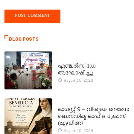
BLOG POSTS
CATECHISM - VERAPOLY
ഏഞ്ചൽസ് ഡേ
ആഘോഷിച്ചു
August 10, 2026
DAILY SAINTS
ഓഗസ്റ്റ് 9 – വിശുദ്ധ തെരേസ
ബെനഡിക്ട ഓഫ് ദ ക്രോസ്
(എഡിത്ത്
August 10, 2026