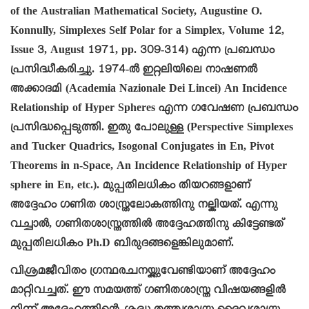
of the Australian Mathematical Society, Augustine O.
Konnully, Simplexes Self Polar for a Simplex, Volume 12,
Issue 3, August 1971, pp. 309-314) എന്ന പ്രബന്ധം
പ്രസിദ്ധീകരിച്ചു. 1974-ൽ ഇറ്റലിയിലെ നാഷണൽ
അക്കാദമി (Academia Nazionale Dei Lincei) An Incidence
Relationship of Hyper Spheres എന്ന ഗവേഷണ പ്രബന്ധം
പ്രസിദ്ധപ്പെടുത്തി. ഇതു പോലുള്ള (Perspective Simplexes
and Tucker Quadrics, Isogonal Conjugates in En, Pivot
Theorems in n-Space, An Incidence Relationship of Hyper
sphere in En, etc.). മുപ്പതിലധികം തിയറങ്ങളാണ്
അദ്ദേഹം ഗണിത ശാസ്ത്രലോകത്തിനു നല്കിയത്. എന്നു
വച്ചാൽ, ഗണിതശാസ്ത്രത്തിൽ അദ്ദേഹത്തിനു കിട്ടേണ്ടത്
മുപ്പതിലധികം Ph.D ബിരുദങ്ങളെങ്കിലുമാണ്.
വിശ്രമജീവിതം ഗ്രന്ഥരചനയ്ക്കുവേണ്ടിയാണ് അദ്ദേഹം
മാറ്റിവച്ചത്. ഈ സമയത്ത് ഗണിതശാസ്ത്ര വിഷയങ്ങളിൽ