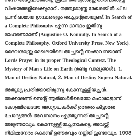
നിന്ന് അദ്ദേഹത്തിന്റെ ശ്രദ്ധ തത്ത്വശാസ്ത്ര ദൈവശാസ്ത്ര
വിഷയങ്ങളിലേക്കുമാറി. തത്ത്വശാസ്ത്ര മേഖലയിൽ ചില
പ്രസിദ്ധമായ ഗ്രന്ഥങ്ങളും അച്ചന്റേതായുണ്ട്. In Search of
a Complete Philosophy എന്ന ഗ്രന്ഥം ഇതിനു
ദാഹരണമാണ് (Augustine O. Konnully, In Search of a
Complete Philosophy, Oxford University Press, New York).
ദൈവശാസ്ത്ര മേഖലയിലെ അച്ചന്റെ സംഭാവനയാണ്
Lords Prayer in its proper Theological Context, The
Mystery of Man s Life on Earth (രണ്ടു വാല്യങ്ങൾ). 1.
Man of Destiny Natural, 2. Man of Destiny Supera Natural.
അതുല്യ പ്രതിഭയായിരുന്നു കോന്നുള്ളിയച്ചൻ.
അക്കാലത്ത് സെന്റ് ആൽബർടിലെയോ മഹാരാജാസ്
കോളജിലെയോ അധ്യാപകർക്ക് ഉത്തരം കിട്ടാത്ത
ചോദ്യങ്ങൾ അവസാനം എത്തുന്നത് അച്ചന്റെ
അടുത്താവും. കോന്നുള്ളിയച്ചനാകട്ടെ, അവയ്ക്ക്
നിമിഷനേരം കൊണ്ട് ഉത്തരവും നല്കിയിട്ടുണ്ടാവും. 1998