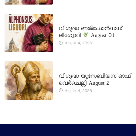
DAILY SAINTS
വിശുദ്ധ അൽഫോൻസസ്
ലിഗ്വോറി
August 01
August 4, 2026
DAILY SAINTS
വിശുദ്ധ യൂസേബിയസ് ഓഫ്
വെർചെല്ലി August 2
August 4, 2026