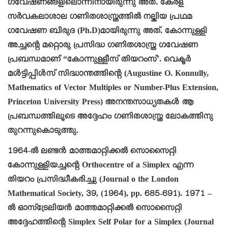
ഗവേഷണങ്ങളിലൊന്നിനായിരുന്നു അത്. കേരള
സർവകലാശാല ഗണിതശാസ്ത്രത്തിൽ നല്കിയ പ്രഥമ
ഗവേഷണ ബിരുദ (Ph.D)മായിരുന്നു അത്. കോന്നുള്ളി
അച്ചന്റെ മറ്റൊരു പ്രസിദ്ധ ഗണിതശാസ്ത്ര ഗവേഷണ
പ്രബന്ധമാണ് “കോന്നുള്ളീസ് തിയറംസ്’. വെക്ടർ
മൾട്ടിപ്പിൾസ് സിദ്ധാന്തത്തിന്റെ (Augustine O. Konnully,
Mathematics of Vector Multiples or Number-Plus Extension,
Princeton University Press) അനന്തസാധ്യതകൾ ആ
പ്രബന്ധത്തിലൂടെ അദ്ദേഹം ഗണിതശാസ്ത്ര ലോകത്തിനു
തുറന്നുകൊടുത്തു.
1964-ൽ ലണ്ടൻ മാത്തമാറ്റിക്കൽ സൊസൈറ്റി
കോന്നുള്ളിയച്ചന്റെ Orthocentre of a Simplex എന്ന
തിയറം പ്രസിദ്ധീകരിച്ചു (Journal o the London
Mathematical Society, 39, (1964), pp. 685-691). 1971 –
ൽ ഓസ്ട്രേലിയൻ മാത്തമാറ്റിക്കൽ സൊസൈറ്റി
അദ്ദേഹത്തിന്റെ Simplex Self Polar for a Simplex (Journal