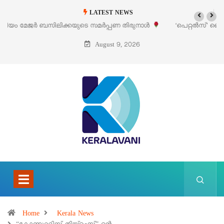
LATEST NEWS
‘പെറ്റൽസ്’ ലൈഫ് സ്റ്റൈൽ എക്സിബിഷനും സെയിലും ഓഗസ്റ്റ് 8-ന്
പെരുമാനൂരിൽ
August 9, 2026
Home
Kerala News