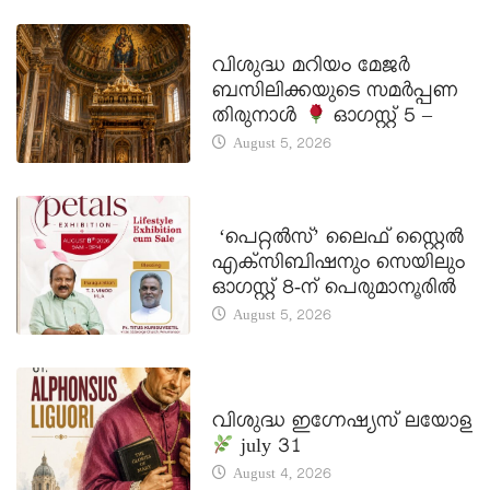
DAILY SAINTS
വിശുദ്ധ മറിയം മേജർ
ബസിലിക്കയുടെ സമർപ്പണ
തിരുനാൾ
ഓഗസ്റ്റ് 5 –
August 5, 2026
LATEST NEWS
‘പെറ്റൽസ്’ ലൈഫ് സ്റ്റൈൽ
എക്സിബിഷനും സെയിലും
ഓഗസ്റ്റ് 8-ന് പെരുമാനൂരിൽ
August 5, 2026
DAILY SAINTS
വിശുദ്ധ ഇഗ്നേഷ്യസ് ലയോള
july 31
August 4, 2026