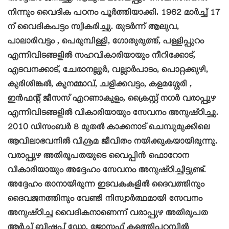
നിന്നും വൈദിക പഠനം പൂർത്തിയാക്കി. 1962 മാർച്ച് 17
ന് വൈദികപട്ടം സ്വികരിച്ചു. തുടർന്ന് ആലുവ,
പാലാരിവട്ടം , പെരുമ്പിള്ളി, ഗോതുരുത്ത്, പള്ളിപ്പുറം
എന്നിവിടങ്ങളിൽ സഹവികാരിയായും നീറിക്കോട്,
എടവനക്കാട്, ചേരാനല്ലൂർ, വല്ലാർപാടം, പൊറ്റക്കുഴി,
കുരിശിങ്കൽ, കൂനമ്മാവ്, ചളിക്കവട്ടം, കളമശ്ശേരി ,
ഇൻഫന്റ് ജീസസ് എറണാകുളം, ക്രൈസ്റ്റ് നഗർ വരാപ്പുഴ
എന്നിവിടങ്ങളിൽ വികാരിയായും സേവനം അനുഷ്ഠിച്ചു.
2010 ഡിസംബർ 8 മുതൽ കാക്കനാട് ചെമ്പുമുക്കിലെ
ആവിലാഭവനിൽ വിശ്രമ ജീവിതം നയിക്കുകയായിരുന്നു.
വരാപ്പുഴ അതിരൂപതയുടെ വൈപ്പിൻ ഫൊറോന
വികാരിയായും അദ്ദേഹം സേവനം അനുഷ്ഠിച്ചിട്ടുണ്ട്.
അദ്ദേഹം താനായിരുന്ന ഇടവകകളിൽ ദൈവത്തിനും
ദൈവജനത്തിനും വേണ്ടി നിസ്വാർത്ഥമായി സേവനം
അനുഷ്ഠിച്ച വൈദികനാണെന്ന് വരാപ്പുഴ അതിരൂപത
ആർച്ച് ബിഷപ്പ് ഡോ. ജോസഫ് കളത്തിപ്പറമ്പിൽ