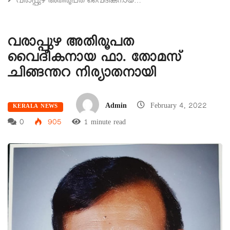
വരാപ്പുഴ അതിരൂപത വൈദീകനായ…
വരാപ്പുഴ അതിരൂപത
വൈദീകനായ ഫാ. തോമസ്
ചിങ്ങന്തറ നിര്യാതനായി
Admin
February 4, 2022
KERALA NEWS
0
905
1 minute read