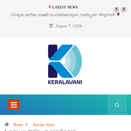
LATEST NEWS
‘പെറ്റൽസ്’ ലൈഫ് സ്റ്റൈൽ എക്സിബിഷനും സെയിലും ഓഗസ്റ്റ് 8-ന്
പെരുമാനൂരിൽ
August 7, 2026
Home
Kerala News