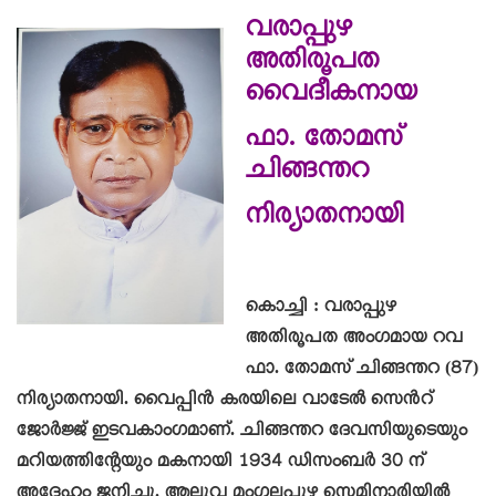
വരാപ്പുഴ
അതിരൂപത
വൈദീകനായ
ഫാ.
തോമസ്
ചിങ്ങന്തറ
നിര്യാതനായി
കൊച്ചി : വരാപ്പുഴ
അതിരൂപത അംഗമായ റവ
ഫാ. തോമസ് ചിങ്ങന്തറ (87)
നിര്യാതനായി. വൈപ്പിൻ കരയിലെ വാടേൽ സെൻറ്
ജോർജ്ജ് ഇടവകാംഗമാണ്. ചിങ്ങന്തറ ദേവസിയുടെയും
മറിയത്തിന്റേയും മകനായി 1934 ഡിസംബർ 30 ന്
അദ്ദേഹം ജനിച്ചു. ആലുവ മംഗലപ്പുഴ സെമിനാരിയിൽ