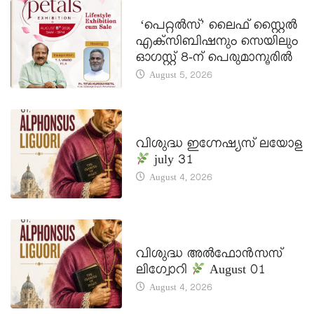
LATEST NEWS
‘പെറ്റൽസ്’ ലൈഫ് സ്റ്റൈൽ
എക്സിബിഷനും സെയിലും
ഓഗസ്റ്റ് 8-ന് പെരുമാനൂരിൽ
August 5, 2026
DAILY SAINTS
വിശുദ്ധ ഇഗ്നേഷ്യസ് ലയോള
july 31
August 4, 2026
DAILY SAINTS
വിശുദ്ധ അൽഫോൻസസ്
ലിഗ്വോറി
August 01
August 4, 2026